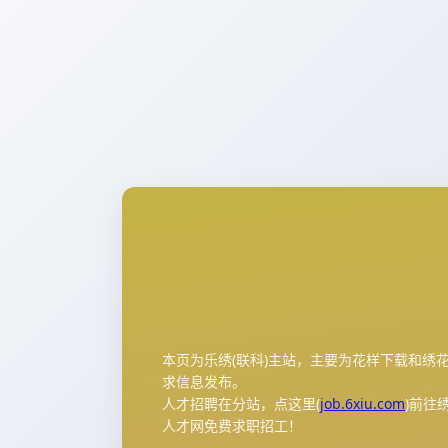
本页为乐绣(联科)主站，主要为花样下载和绣
求信息发布。
人才招聘在分站，点这里(
job.6xiu.com
)前往
人才网免费求职招工！