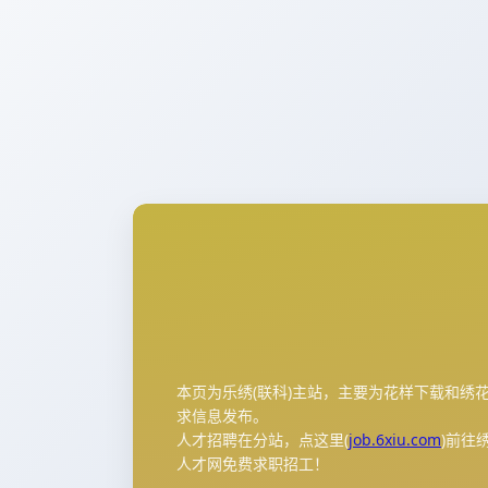
本页为乐绣(联科)主站，主要为花样下载和绣
求信息发布。
人才招聘在分站，点这里(
job.6xiu.com
)前往
人才网免费求职招工！