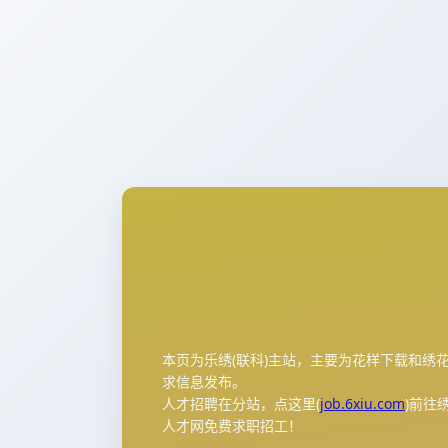
本页为乐绣(联科)主站，主要为花样下载和绣
求信息发布。
人才招聘在分站，点这里(
job.6xiu.com
)前往
人才网免费求职招工！