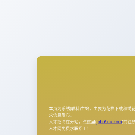
本页为乐绣(联科)主站，主要为花样下载和绣
求信息发布。
人才招聘在分站，点这里(
job.6xiu.com
)前往
人才网免费求职招工！