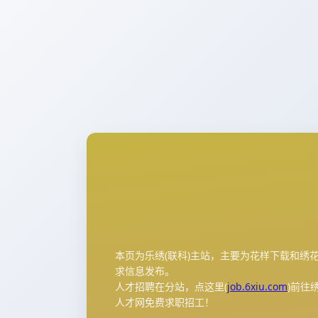
本页为乐绣(联科)主站，主要为花样下载和绣
求信息发布。
人才招聘在分站，点这里(
job.6xiu.com
)前往
人才网免费求职招工！