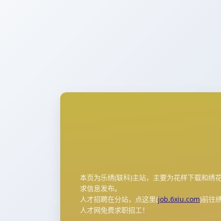
本页为乐绣(联科)主站，主要为花样下载和绣
求信息发布。
人才招聘在分站，点这里(
job.6xiu.com
)前往
人才网免费求职招工！