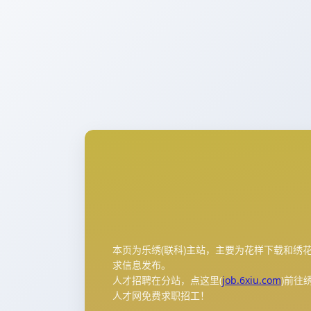
本页为乐绣(联科)主站，主要为花样下载和绣
求信息发布。
人才招聘在分站，点这里(
job.6xiu.com
)前往
人才网免费求职招工！