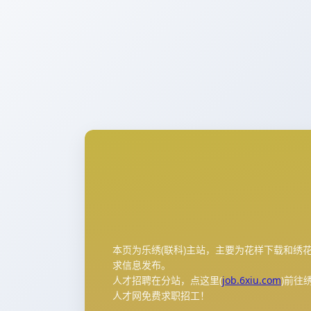
本页为乐绣(联科)主站，主要为花样下载和绣
求信息发布。
人才招聘在分站，点这里(
job.6xiu.com
)前往
人才网免费求职招工！