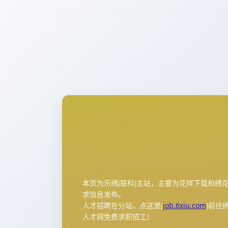
本页为乐绣(联科)主站，主要为花样下载和绣
求信息发布。
人才招聘在分站，点这里(
job.6xiu.com
)前往
人才网免费求职招工！