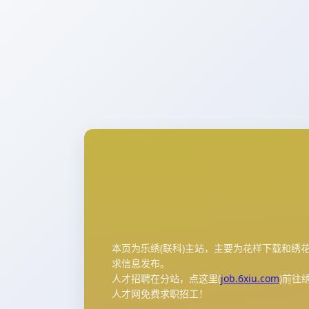
本页为乐绣(联科)主站，主要为花样下载和绣
求信息发布。
人才招聘在分站，点这里(
job.6xiu.com
)前往
人才网免费求职招工！