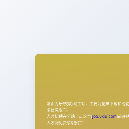
本页为乐绣(联科)主站，主要为花样下载和绣
求信息发布。
人才招聘在分站，点这里(
job.6xiu.com
)前往
人才网免费求职招工！