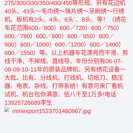
275/300/330/350/400/450等形规、另有花边机
40头、43头～毛巾绣～珠片绣～牙刷绣～行绣
机、板机有2头、4头、6头`、8头、等！（绣花
车花范围600／800）600／720）600／750）
600／780）600／800）600／850）600／
900）600／1000）600／1200）600／1400）
600／1550）等。以上机器车花漂亮而平滑、剪
线干净、不掉线、直线导、年份分别有06-07-
08-09-10-11年的原装品牌机、另有绣花设备一
大批、比有、分线机、打线机、切纸刀、稳压
器、电表、杂线、打带系统！有意可来厂看机
试机、机台包你满意、低八千至1万多!电话
13925726689李生