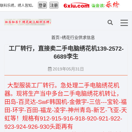
联科乐绣，绣人皆知。
首页
>
绣花行业供求信息
工厂转行，直接卖二手电脑绣花机139-2572-
6689李生
2019年05月31日
大型服装工厂转行。急处理二手电脑绣花机
器。现将生产当中多台二手电脑绣花机转让，
田岛-百灵达-SwF韩国机-金傲宇-三信---宝轮-福
田-环宇-百田-福龙-凌宇-神州青岛-新艺-飞亚-天
虹等！规格有912-915-916-918-920-921-922-
923-924-926-930头距再有