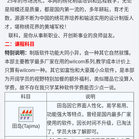
25年的市场洗礼，本网的绣花制版培训和远程教学，无论
是规模还是质量，都是国内第一流的，多年耕耘，育才无
数，源源不断为中国的绣花界培养和输送实用的设计制版人
才，堪称绣花界的黄埔军校！
联科，是你从事新职业、开创新事业的良师益友。
二：课程科目
特别说明：
制版软件功能大同小异，会一种其它自然就懂。
本部主要教学最多厂家在用的wilcom系列,教学成本计价上
只算有wilcom一种。其它如富怡和大豪属小众软件，是本部
为开阔学员的视野特别加餐的额外福利，类似赠品它没算入
学费，故不存在我只学某种软件学费能否少点一说。
科目
说明
田岛因它界面人性化，易学易用、
功能强大等特点，曾经是国内最多厂家
使用的软件，因长时间不升级，已淘汰
田岛(Tajima)
了，学员大体了解即可。