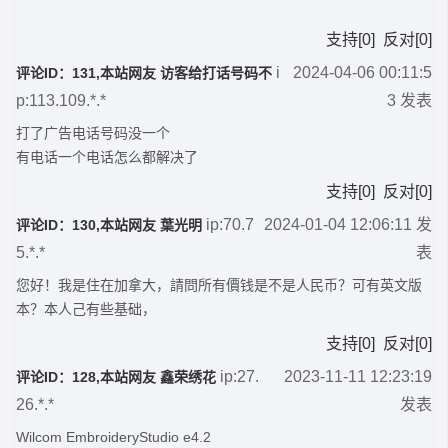
支持
[
0
]
反对
[
0
]
i
2024-04-06 00:11:5
评论ID：131,本站网友 访客给打话号码不
p:113.109.*.*
3 发表
打了广告电话号码没一个
有电话一个电话怎么都解决了
支持
[
0
]
反对
[
0
]
ip:70.7
2024-01-04 12:06:11 发
评论ID：130,本站网友 葉光明
5.*.*
表
您好！我是住在加拿大，請問所有價钱是不是人民币？可有英文版
本？本人己有些基础，
支持
[
0
]
反对
[
0
]
ip:27.
2023-11-11 12:23:19
评论ID：128,本站网友
鑫荣绣花
26.*.*
发表
Wilcom EmbroideryStudio e4.2