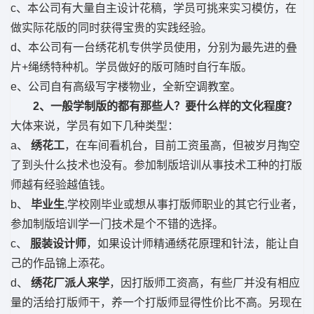
c、本公司有大量自主设计花稿，学员可挑来实习模仿，在
做实际花版的同时获得宝贵的实践经验。
d、本公司有一台绣花机专供学员使用，分别为最先进的叠
片+绳绣特种机。学员做好的版可随时自行车版。
e、公司自有高级写字楼物业，全新空调教室。
2、一般学制版的都有那些人？要什么样的文化程度？
大体来说，学员有如下几种类型：
a、
绣花工
，在车间看机台，目前工资虽高，但被岁月掏空
了到头什么技术也没有。参加制版培训从事技术工种的打版
师越有经验越值钱。
b、
毕业生
,学校刚毕业或想从事打版师职业的其它行业者，
参加制版培训学一门技术是个不错的选择。
c、
服装设计师
，如果设计师精通绣花原理和针法，能让自
己的作品锦上添花。
d、
绣花厂派人来学
，因打版师工资高，有些厂并没有相应
量的活给打版师干，养一个打版师显得性价比不高。另现在