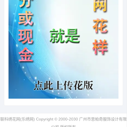
联科绣花网(乐绣网) Copyright © 2000-2030 广州市思帕奇服饰设计有限