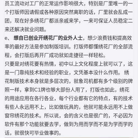
员工流动对工厂的正常运作影响很大，特别是厂里唯一的一
个打版师因请假或各种原因突然离职的话，厂里就会乱成一
团，现在好多绣花厂都派亲戚来学，一来可保证人员稳定二
来还解决就业问题。
e、
想自已创业开绣花厂的业外人士
，想少浪费钱和提高效
率的最好方法是参加制版培训。打版师都懂绣花厂的全部流
程，会打版后再开厂成功就如走捷径一样轻松。
只要是对绣花要有热情，初中以上文化程度上就可以了，这
是一门靠纯技术和经验的职业，文凭基本没什么作用。 绣
花制版技术本身就是多层次的，就象司机都有多个级别的牌
照一样，拿到C1牌也够大部份人用了，打版也如此，绣花
的用途应用在各行各业，每个行业都有它的特点，有的技术
有些人永远用不上，比如做玩具的，他就可能永远用不上做
窗帘绣花的技术。所以说，会的含义也是很广的，不必因为
软件有那个功能就要去学，做到为用而学而不是为学而学的
话，就很快可毕业做事的。