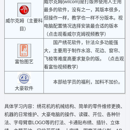
威尔克姆(wilcom)是打版界使用人士用
最多的软件，没有之一，其版本很多，
但操作一样，教学也一样不分版本。视
威尔克姆（主要科
电脑配置情况选择安装最合适的版本
目）
（
点击观看威尔克姆视频教学
）
国产绣花软件，针法众多功能强
大，主要用于制作水溶、花边、窗帘、
飞梭等难度高要求复杂的版。 （
点击观
富怡图艺
看富怡视频教学
）
本部给学员的福利，加料不加价。
大豪软件
具体学习内容：绣花机的机械结构、简单的零件维修更换、
机器的日常维护、大豪电脑的操作、读碟、开位、各种针
法、字母臂章LOGO等的打法、卡通贴布绣、插针、立体