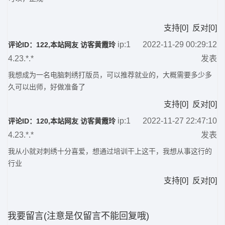
支持
[
0
]
反对
[
0
]
ip:1
2022-11-29 00:29:12
评论ID：122,本站网友 访客黄霞玲
4.23.*.*
发表
我想成为一名电脑刺绣打版员，可以推荐就业的，大概需要多少多
久可以出师，好做准备了
支持
[
0
]
反对
[
0
]
ip:1
2022-11-27 22:47:10
评论ID：120,本站网友 访客黄霞玲
4.23.*.*
发表
我从小就对刺绣十分喜爱，想通过培训干上这干，我想从事这行的
行业
支持
[
0
]
反对
[
0
]
我要留言(注意是仅留言不能回复哦)