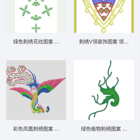
绿色刺绣花纹图案 抽象休闲裤图案图案
刺绣V领装饰图案 领形版带
彩色凤凰刺绣图案 凤凰_EMB格式文件下载
绿色植物刺绣图案 抽像牛