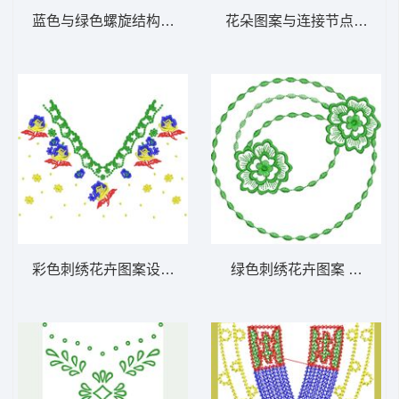
蓝色与绿色螺旋结构图示 抽象休闲裤图案图
花朵图案与连接节点示意图
彩色刺绣花卉图案设计 衣领图案_衣服领子刺
绿色刺绣花卉图案 抽象圆