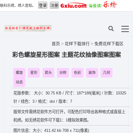
联科乐绣，绣人皆知。
首页
>
花样下载排行
>
免费花样下载区
彩色螺旋星形图案 主题花纹抽像图案图案
螺旋
星形
箭头
对称
色彩
装饰
几何
动态
花版参数： 大小：30.75 KB / 尺寸：187*188[毫米] / 针数：10325
针 / 线色：3 / 格式：dst / 版本：7
版带文件需绣花软件方可打开，可配色打印导出各种格式或直接上
机绣。如无绣花软件可下载1：1模拟效果图。
图片信息：大小：411.42 kb 708 x 711(像素)