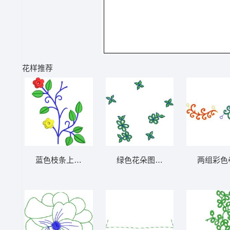
花样推荐
蓝色枝条上的花朵图案 免费小花系列5千针以
绿色花朵图案装饰图 免费小花系
两组彩色