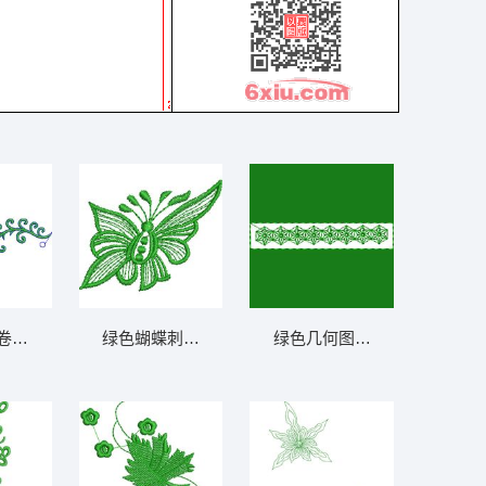
列5千针以下
卷曲装饰图案 免费小花系列5千针以
绿色蝴蝶刺绣图案 免费小花系列5千针以下
绿色几何图案装饰带 免费小