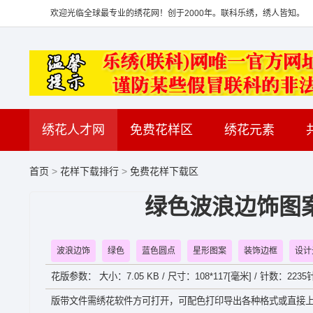
欢迎光临全球最专业的绣花网！创于2000年。联科乐绣，绣人皆知。
绣花人才网
免费花样区
绣花元素
首页
>
花样下载排行
>
免费花样下载区
绿色波浪边饰图案
波浪边饰
绿色
蓝色圆点
星形图案
装饰边框
设计
花版参数： 大小：7.05 KB / 尺寸：108*117[毫米] / 针数：2235针
版带文件需绣花软件方可打开，可配色打印导出各种格式或直接上