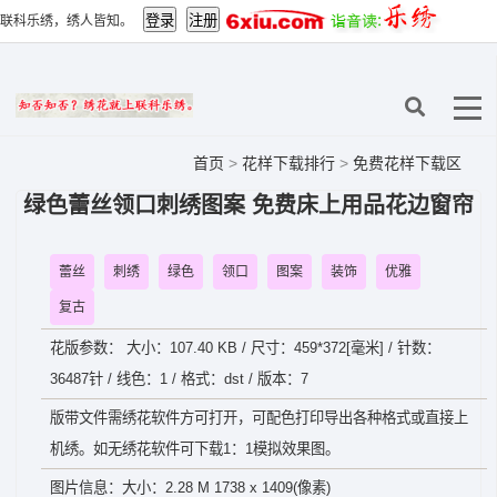
联科乐绣，绣人皆知。
首页
>
花样下载排行
>
免费花样下载区
绿色蕾丝领口刺绣图案 免费床上用品花边窗帘
蕾丝
刺绣
绿色
领口
图案
装饰
优雅
复古
花版参数： 大小：107.40 KB / 尺寸：459*372[毫米] / 针数：
36487针 / 线色：1 / 格式：dst / 版本：7
版带文件需绣花软件方可打开，可配色打印导出各种格式或直接上
机绣。如无绣花软件可下载1：1模拟效果图。
图片信息：大小：2.28 M 1738 x 1409(像素)