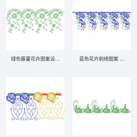
绿色藤蔓花卉图案设计 免费床上用品花边窗
蓝色花卉刺绣图案 免费床