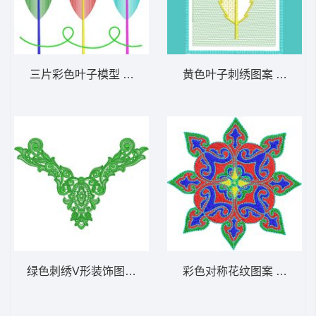
三片彩色叶子模型 免费床上用品花边窗帘
黄色叶子刺绣图案 免费床
绿色刺绣V形装饰图案 免费床上用品花边窗帘
彩色对称花纹图案 免费床