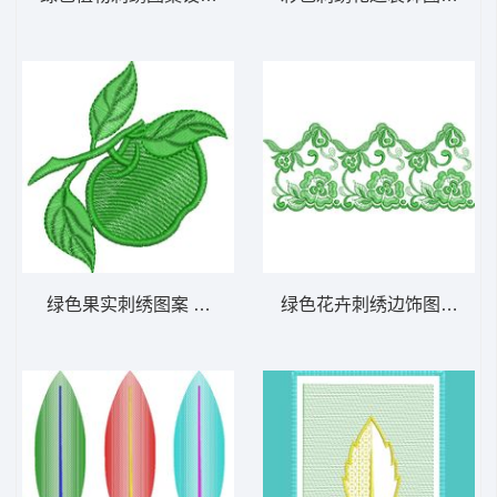
绿色果实刺绣图案 免费床上用品花边窗帘
绿色花卉刺绣边饰图案 免