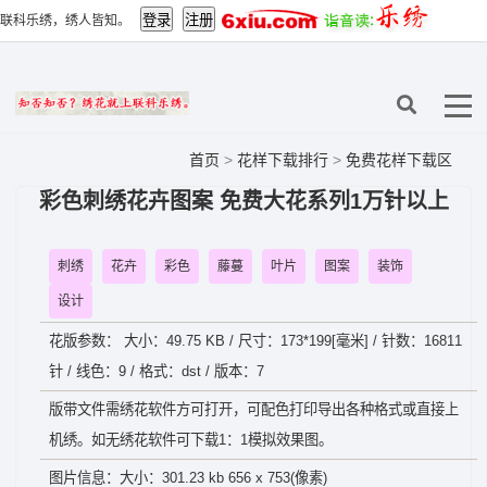
联科乐绣，绣人皆知。
首页
>
花样下载排行
>
免费花样下载区
彩色刺绣花卉图案 免费大花系列1万针以上
刺绣
花卉
彩色
藤蔓
叶片
图案
装饰
设计
花版参数： 大小：49.75 KB / 尺寸：173*199[毫米] / 针数：16811
针 / 线色：9 / 格式：dst / 版本：7
版带文件需绣花软件方可打开，可配色打印导出各种格式或直接上
机绣。如无绣花软件可下载1：1模拟效果图。
图片信息：大小：301.23 kb 656 x 753(像素)