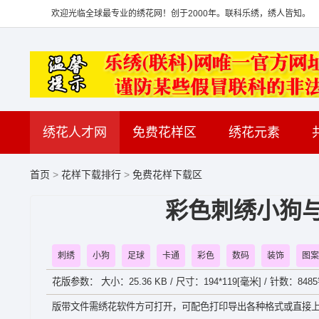
欢迎光临全球最专业的绣花网！创于2000年。联科乐绣，绣人皆知。
绣花人才网
免费花样区
绣花元素
首页
>
花样下载排行
>
免费花样下载区
彩色刺绣小狗与
刺绣
小狗
足球
卡通
彩色
数码
装饰
图案
花版参数： 大小：25.36 KB / 尺寸：194*119[毫米] / 针数：8485
版带文件需绣花软件方可打开，可配色打印导出各种格式或直接上