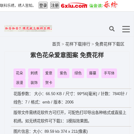
联科乐绣，绣人皆知。
首页
>
花样下载排行
>
免费花样下载区
紫色花朵爱意图案 免费花样
花朵
刺绣
爱意
紫色
绿色
藤蔓
手写体
浪漫
装饰
贺卡
花版参数： 大小：66.50 KB / 尺寸：99*56[毫米] / 针数：7840针 /
线色：7 / 格式：emb / 版本：2006
版带文件需绣花软件方可打开，可配色打印导出各种格式或直接上
机绣。如无绣花软件可下载1：1模拟效果图。
图片信息：大小：89.59 kb 374 x 211(像素)