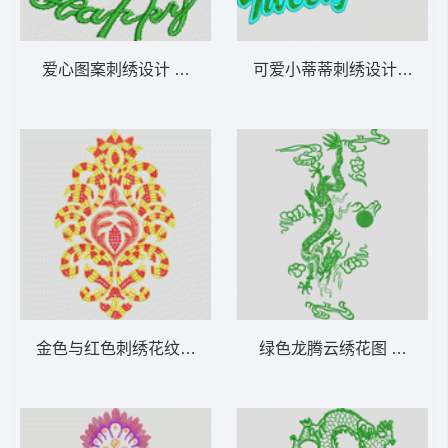
爱心图案刺绣设计 童装帖布字母图案
可爱小蒂蒂刺绣设计 好看
金色与红色刺绣花纹图案 欧式花_窗帘图案_
绿色龙腾云绣花图 龙球_龙