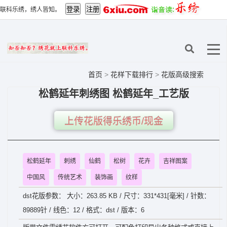
联科乐绣，绣人皆知。
首页
>
花样下载排行
>
花版高级搜索
松鹤延年刺绣图 松鹤延年_工艺版
上传花版得乐绣币/现金
松鹤延年
刺绣
仙鹤
松树
花卉
吉祥图案
中国风
传统艺术
装饰画
纹样
dst花版参数： 大小：263.85 KB / 尺寸：331*431[毫米] / 针数：
89889针 / 线色：12 / 格式：dst / 版本：6