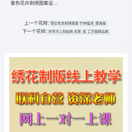
紫色花卉刺绣图案设计 经典3合一_特种图案_
上一个花样:
霓虹老虎刺绣图案 竹林猛虎_壁画版
下一个花样:
热带河上划船图 风景_船 工艺版精品图