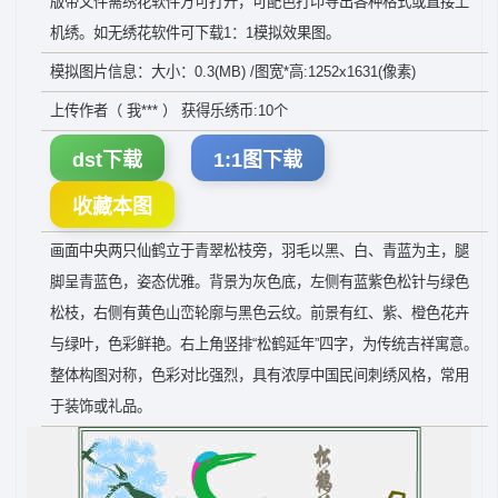
版带文件需绣花软件方可打开，可配色打印导出各种格式或直接上
机绣。如无绣花软件可下载1：1模拟效果图。
模拟图片信息：大小：0.3(MB) /图宽*高:1252x1631(像素)
上传作者（ 我*** ） 获得乐绣币:10个
dst下载
1:1图下载
收藏本图
画面中央两只仙鹤立于青翠松枝旁，羽毛以黑、白、青蓝为主，腿
脚呈青蓝色，姿态优雅。背景为灰色底，左侧有蓝紫色松针与绿色
松枝，右侧有黄色山峦轮廓与黑色云纹。前景有红、紫、橙色花卉
与绿叶，色彩鲜艳。右上角竖排“松鹤延年”四字，为传统吉祥寓意。
整体构图对称，色彩对比强烈，具有浓厚中国民间刺绣风格，常用
于装饰或礼品。