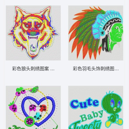
彩色狼头刺绣图案 狼头_复杂图案类
彩色羽毛头饰刺绣图案 法