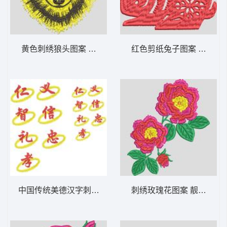
黄色刺绣狼头图案 狼头
红色剪纸兔子图案 兔 十二
中国传统美德汉字刺绣图案 字画 仁义礼智
刺绣玫瑰花图案 靓花