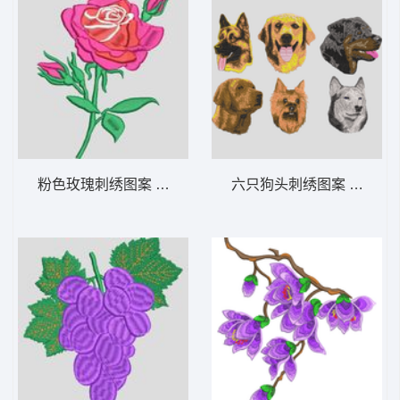
粉色玫瑰刺绣图案 玫瑰花 靓花
六只狗头刺绣图案 狗头合集