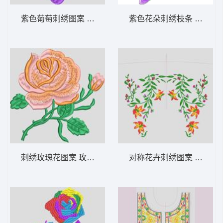
紫色葡萄刺绣图案 水果 葡萄 装饰
紫色花朵刺绣枝条 靓花 女
刺绣玫瑰花图案 玫瑰花 靓花
对称花卉刺绣图案 裙下摆