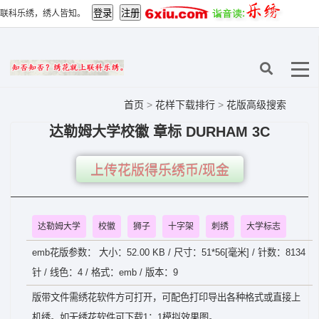
联科乐绣，绣人皆知。
首页
>
花样下载排行
>
花版高级搜索
达勒姆大学校徽 章标 DURHAM 3C
上传花版得乐绣币/现金
达勒姆大学
校徽
狮子
十字架
刺绣
大学标志
emb花版参数： 大小：52.00 KB / 尺寸：51*56[毫米] / 针数：8134
针 / 线色：4 / 格式：emb / 版本：9
版带文件需绣花软件方可打开，可配色打印导出各种格式或直接上
机绣。如无绣花软件可下载1：1模拟效果图。