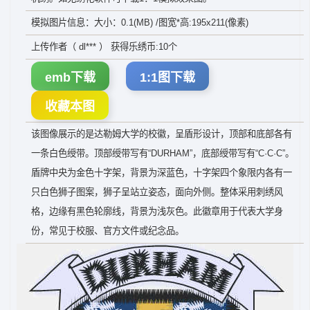
模拟图片信息：大小：0.1(MB) /图宽*高:195x211(像素)
上传作者（ dl*** ） 获得乐绣币:10个
emb下载
1:1图下载
收藏本图
该图像展示的是达勒姆大学的校徽，呈盾形设计，顶部和底部各有
一条白色绶带。顶部绶带写有“DURHAM”，底部绶带写有“C·C·C”。
盾牌中央为金色十字架，背景为深蓝色，十字架四个象限内各有一
只白色狮子图案，狮子呈站立姿态，面向外侧。整体采用刺绣风
格，边缘有黑色轮廓线，背景为浅灰色。此徽章用于代表大学身
份，常见于校服、官方文件或纪念品。