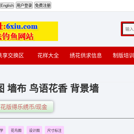
共享交换区
花样大全
绣花供求信息
制版培
 墙布 鸟语花香 背景墙
花版得乐绣币/现金
学
花鸟图
设计图
尺寸标注