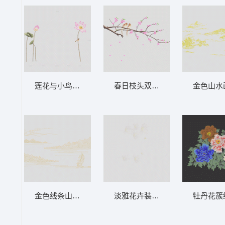
春日枝头双鸟栖 墙布 鸟语花香 
莲花与小鸟静谧图景 墙布 荷花 背景墙
金色线条山水帆船图 墙布 山水帆船 背景墙
淡雅花卉装饰图案 墙布