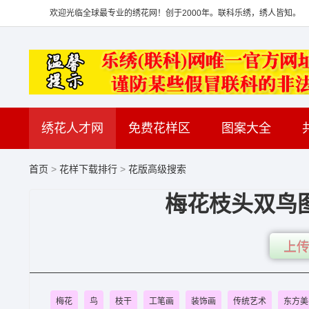
欢迎光临全球最专业的绣花网！创于2000年。联科乐绣，绣人皆知。
绣花人才网
免费花样区
图案大全
首页
>
花样下载排行
>
花版高级搜索
梅花枝头双鸟图
上传
梅花
鸟
枝干
工笔画
装饰画
传统艺术
东方美