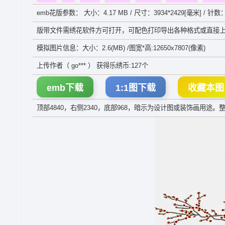
emb花版参数： 大小：4.17 MB / 尺寸：3934*2429[毫米] / 针数：
版带文件需绣花软件方可打开，可配色打印导出各种格式或直接上
模拟图片信息：大小：2.6(MB) /图宽*高:12650x7807(像素)
上传作者（ go*** ） 获得乐绣币:127个
emb下载
1:1图下载
收藏本图
顶部4840，右侧2340，底部968，暗示为设计图或装饰画用途