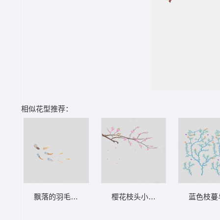
相似花型推荐：
樱花枝头小鸟栖息 墙布 鸟语花香
飘落的羽毛与数字背景 墙布 羽毛 背景墙
蓝色枝蔓