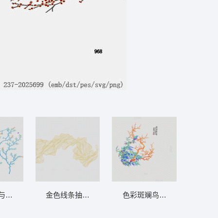
 背景墙
与蝴蝶装饰图案 墙布 树 背景墙
金色线条抽象波浪图案 墙布 现代线条 背景
色彩斑斓鸟栖枝头图 墙布 鸟