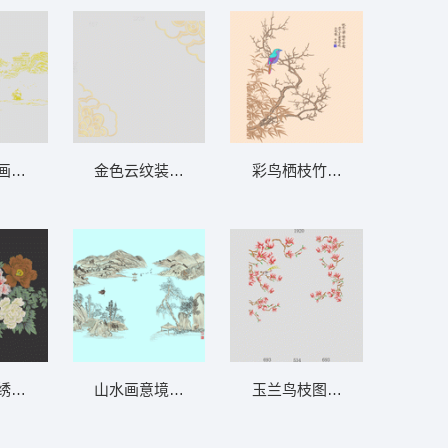
背景墙
金色山水画背景 墙布 亭台楼阁 风景 山 背
彩鸟栖枝竹影图 墙布 鸟语花
金色云纹装饰灰背景 墙布 抽象 背景墙
 荷花 背景墙
牡丹花簇绣图案 墙布 花开富贵 牡丹花 背
玉兰鸟枝图样 墙布 玉兰花 背
山水画意境图 墙布 中国风山水画 背景墙