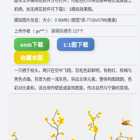
版带文件需绣花软件方可打开，可配色打印导出各种格式或直接上
机绣。如无绣花软件可下载1：1模拟效果图。
模拟图片信息：大小：0.9(MB) /图宽*高:7718x5788(像素)
上传作者（ go*** ） 获得乐绣币:127个
emb下载
1:1图下载
收藏本图
一只栖于枝头，两只在空中飞翔，羽毛色彩鲜明，有粉红、棕褐与
黑色点缀。背景为统一浅灰色，突出主体元素。整体构图疏朗，色
彩对比柔和，适合用作壁纸或装饰图案，传达自然与宁静的意境。