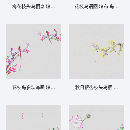
梅花枝头鸟栖息 墙布 鸟语花香 背景墙
花枝鸟语图 墙布 鸟语花香
花枝鸟影装饰画 墙布 鸟语花香 背景墙
秋日银杏