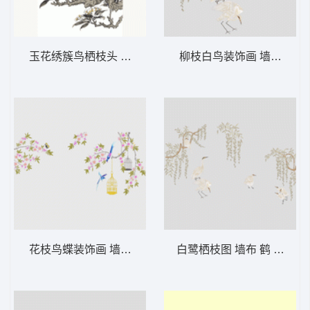
玉花绣簇鸟栖枝头 墙布 水墨鸟 背景墙
柳枝白鸟装饰
花枝鸟蝶装饰画 墙布 鸟语花香 背景墙
白鹭栖枝图 墙布 鹤 背景墙