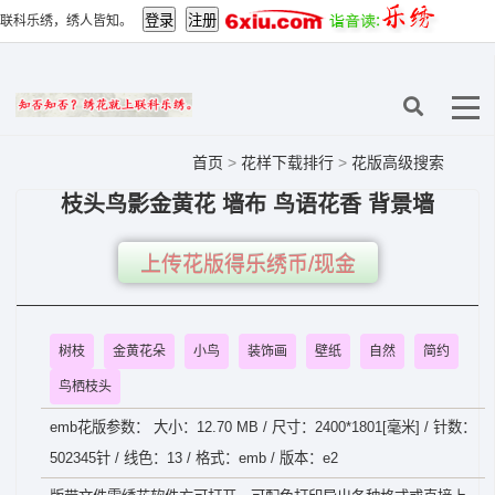
联科乐绣，绣人皆知。
首页
>
花样下载排行
>
花版高级搜索
枝头鸟影金黄花 墙布 鸟语花香 背景墙
上传花版得乐绣币/现金
树枝
金黄花朵
小鸟
装饰画
壁纸
自然
简约
鸟栖枝头
emb花版参数： 大小：12.70 MB / 尺寸：2400*1801[毫米] / 针数：
502345针 / 线色：13 / 格式：emb / 版本：e2