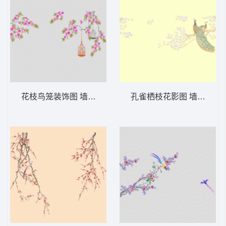
花枝鸟笼装饰图 墙布 鸟语花香 背景墙