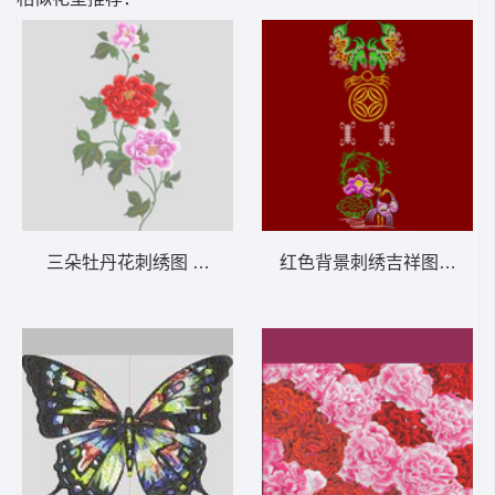
红色背景刺绣吉祥图案 龙 
三朵牡丹花刺绣图 汉服后背大花 靓花