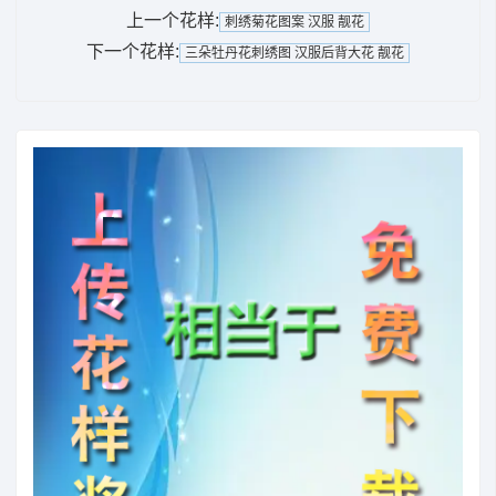
上一个花样:
刺绣菊花图案 汉服 靓花
下一个花样:
三朵牡丹花刺绣图 汉服后背大花 靓花