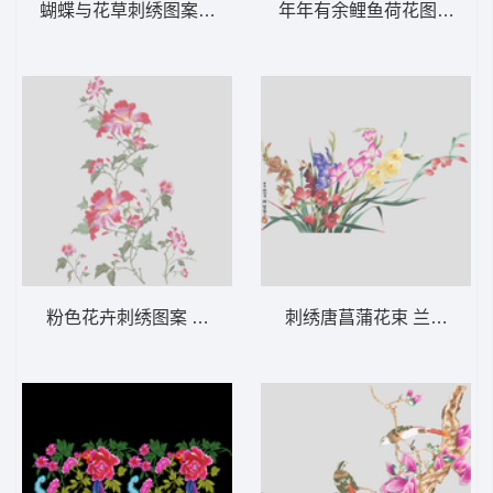
蝴蝶与花草刺绣图案 汉服围脖
粉色花卉刺绣图案 汉服后背 靓花