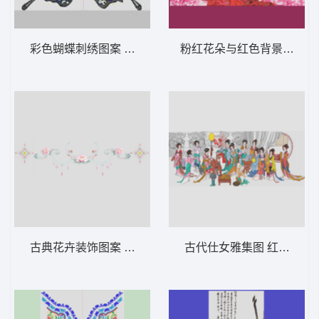
彩色蝴蝶刺绣图案 汉服抹胸款 蝴蝶
粉红花朵与红色背景图案 康
古典花卉装饰图案 汉服裙下摆
古代仕女雅集图 红楼群芳