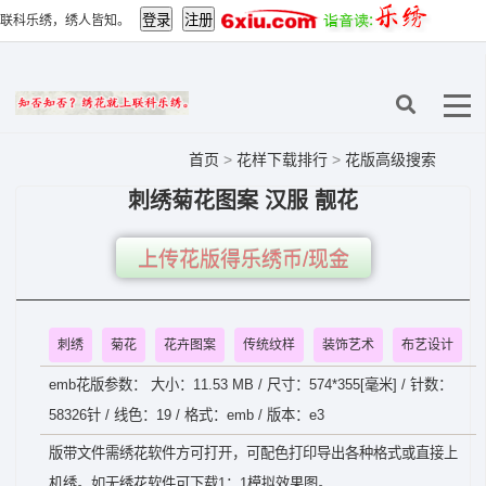
联科乐绣，绣人皆知。
首页
>
花样下载排行
>
花版高级搜索
刺绣菊花图案 汉服 靓花
上传花版得乐绣币/现金
刺绣
菊花
花卉图案
传统纹样
装饰艺术
布艺设计
emb花版参数： 大小：11.53 MB / 尺寸：574*355[毫米] / 针数：
58326针 / 线色：19 / 格式：emb / 版本：e3
版带文件需绣花软件方可打开，可配色打印导出各种格式或直接上
机绣。如无绣花软件可下载1：1模拟效果图。