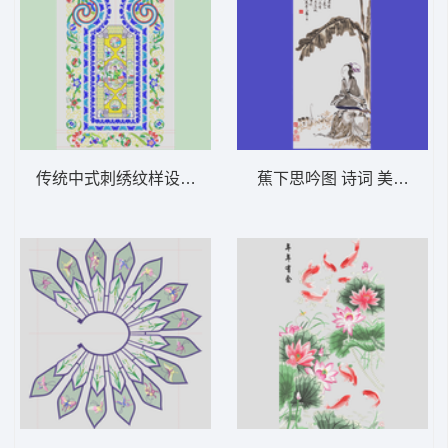
传统中式刺绣纹样设计图 汉服复古版 领
蕉下思吟图 诗词 