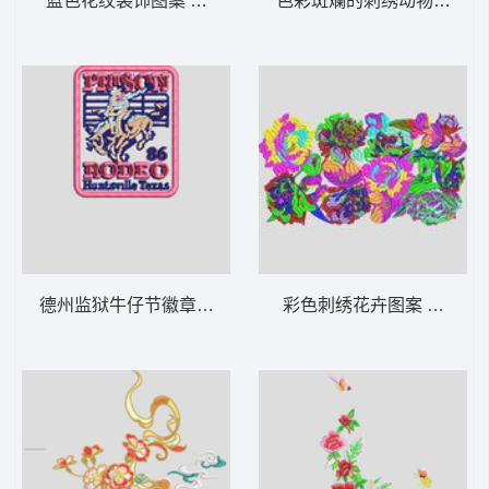
蓝色花纹装饰图案 抱枕 青花
色彩斑斓的刺绣动物图案 熊
德州监狱牛仔节徽章 帽 斗牛 骑马
彩色刺绣花卉图案 包包花