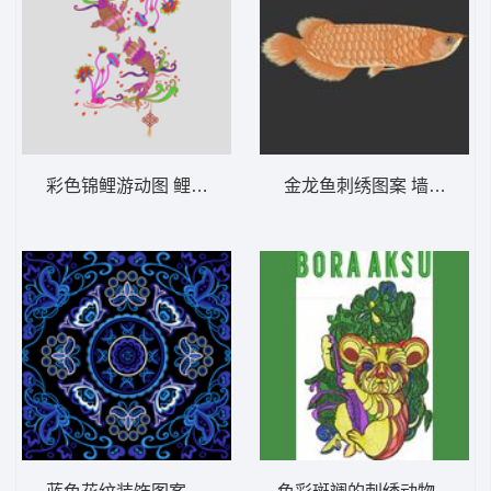
彩色锦鲤游动图 鲤鱼荷花锦鲤
金龙鱼刺绣图案 墙布