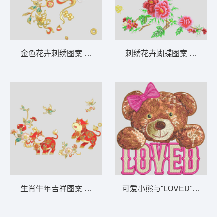
金色花卉刺绣图案 汉服花
刺绣花卉蝴蝶图案 靓花 时
生肖牛年吉祥图案 喜庆过年牛
可爱小熊与“LOVED”字样 