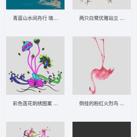
青蓝山水间舟行 墙布 锦绣江山 背景墙
两只白鹭优雅站立 墙布 壁
彩色莲花刺绣图案 鲤鱼荷花锦鲤
倒挂的粉红火烈鸟 墙布 壁