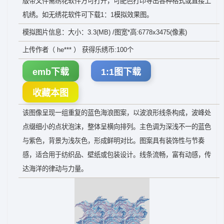
版带文件需绣花软件方可打开，可配色打印导出各种格式或直接上
机绣。如无绣花软件可下载1：1模拟效果图。
模拟图片信息：大小：3.3(MB) /图宽*高:6778x3475(像素)
上传作者（ he*** ） 获得乐绣币:100个
emb下载
1:1图下载
收藏本图
该图像呈现一组重复的蓝色海浪图案，以波浪形线条构成，波峰处
点缀细小的点状泡沫，整体呈横向排列。主色调为深浅不一的蓝色
与紫色，背景为浅灰色，形成鲜明对比。图案具有装饰性与节奏
感，适合用于纺织品、壁纸或包装设计。线条流畅，富有动感，传
达海洋的律动与力量。