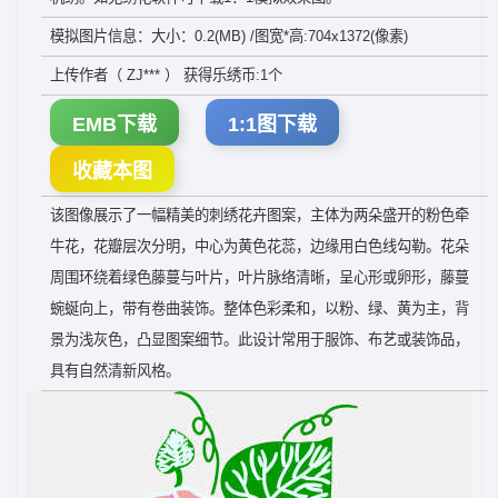
模拟图片信息：大小：0.2(MB) /图宽*高:704x1372(像素)
上传作者（ ZJ*** ） 获得乐绣币:1个
EMB下载
1:1图下载
收藏本图
该图像展示了一幅精美的刺绣花卉图案，主体为两朵盛开的粉色牵
牛花，花瓣层次分明，中心为黄色花蕊，边缘用白色线勾勒。花朵
周围环绕着绿色藤蔓与叶片，叶片脉络清晰，呈心形或卵形，藤蔓
蜿蜒向上，带有卷曲装饰。整体色彩柔和，以粉、绿、黄为主，背
景为浅灰色，凸显图案细节。此设计常用于服饰、布艺或装饰品，
具有自然清新风格。