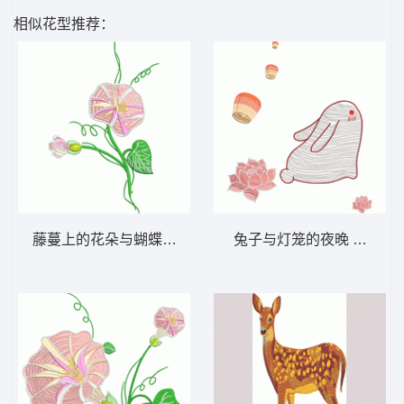
相似花型推荐：
藤蔓上的花朵与蝴蝶 喇叭花
兔子与灯笼的夜晚 玉兔报