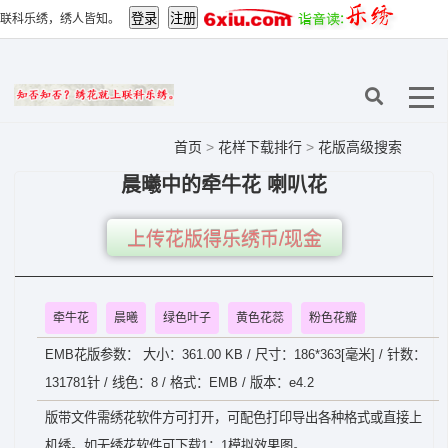
联科乐绣，绣人皆知。
首页
>
花样下载排行
>
花版高级搜索
晨曦中的牵牛花 喇叭花
上传花版得乐绣币/现金
牵牛花
晨曦
绿色叶子
黄色花蕊
粉色花瓣
EMB花版参数： 大小：361.00 KB / 尺寸：186*363[毫米] / 针数：
131781针 / 线色：8 / 格式：EMB / 版本：e4.2
版带文件需绣花软件方可打开，可配色打印导出各种格式或直接上
机绣。如无绣花软件可下载1：1模拟效果图。