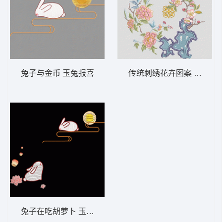
兔子与金币 玉兔报喜
传统刺绣花卉图案 靓花 假
兔子在吃胡萝卜 玉兔报喜