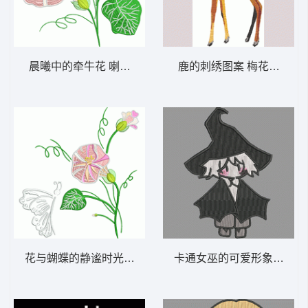
晨曦中的牵牛花 喇叭花
鹿的刺绣图案 梅花鹿背景
花与蝴蝶的静谧时光 蝴蝶喇叭花
卡通女巫的可爱形象 光遇巫