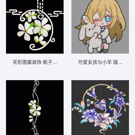
花形图案装饰 栀子花团纹
可爱女孩与小羊 瑞吉尔 卡