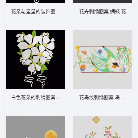
花朵与星星的装饰图案 栀子花飘带
花卉刺绣图案 蝴蝶 花
白色花朵的刺绣图案 栀子花
花鸟纹刺绣图案 鸟 燕子