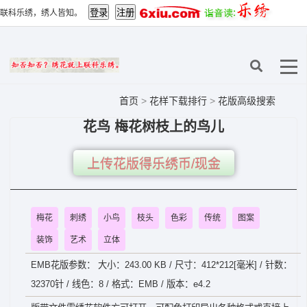
联科乐绣，绣人皆知。
首页
>
花样下载排行
>
花版高级搜索
花鸟 梅花树枝上的鸟儿
上传花版得乐绣币/现金
梅花
刺绣
小鸟
枝头
色彩
传统
图案
装饰
艺术
立体
EMB花版参数： 大小：243.00 KB / 尺寸：412*212[毫米] / 针数：
32370针 / 线色：8 / 格式：EMB / 版本：e4.2