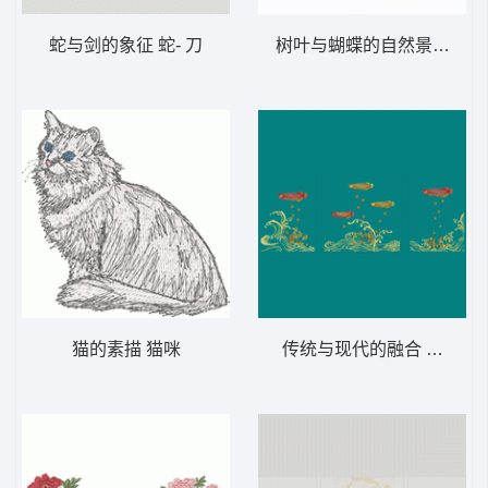
蛇与剑的象征 蛇- 刀
树叶与蝴蝶的自然景象 墙布
猫的素描 猫咪