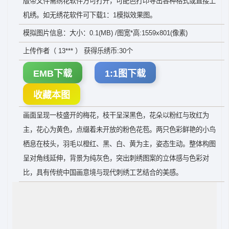
版带文件需绣花软件方可打开，可配色打印导出各种格式或直接上
机绣。如无绣花软件可下载1：1模拟效果图。
模拟图片信息：大小：0.1(MB) /图宽*高:1559x801(像素)
上传作者（ 13*** ） 获得乐绣币:30个
EMB下载
1:1图下载
收藏本图
画面呈现一枝盛开的梅花，枝干呈深黑色，花朵以粉红与玫红为
主，花心为黄色，点缀着未开放的粉色花苞。两只色彩鲜艳的小鸟
栖息在枝头，羽毛以橙红、黑、白、黄为主，姿态生动。整体构图
呈对角线延伸，背景为纯灰色，突出刺绣图案的立体感与色彩对
比，具有传统中国画意境与现代刺绣工艺结合的美感。