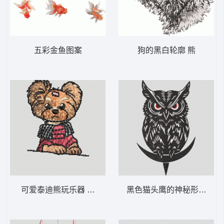
五彩金鱼图案
狗的黑白轮廓 熊
可爱泰迪熊玩乐器 狗 插针 泰迪
黑色猫头鹰的神秘形象 猫