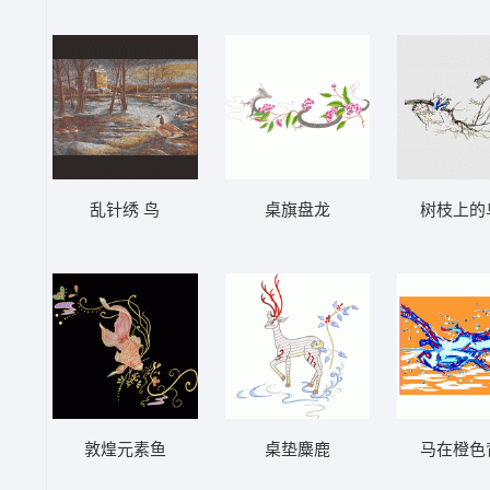
乱针绣 鸟
桌旗盘龙
树枝上的
敦煌元素鱼
桌垫麋鹿
马在橙色