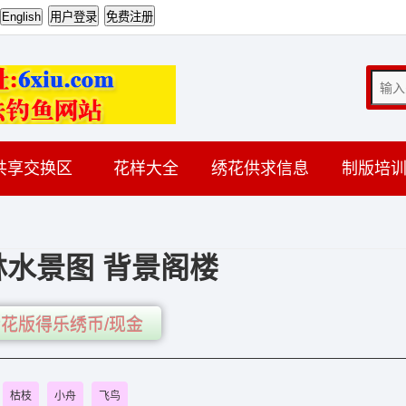
共享交换区
花样大全
绣花供求信息
制版培
林水景图 背景阁楼
花版得乐绣币/现金
枯枝
小舟
飞鸟