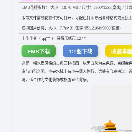
EMB花版参数： 大小：10.70 MB / 尺寸：3200*1323[毫米] / 针数
版带文件需绣花软件方可打开，可配色打印导出各种格式或直接上
模拟图片信息：大小：7.7(MB) /图宽*高:12104x5006(像素)
上传作者（ qq*** ） 获得乐绣币:127个
EMB下载
1:1图下载
收藏本
这是一幅水墨风格的古典园林插画，以黑白灰为主色调，点缀金
岸与山石之间。中央水域上有小舟载人划行，远处有飞鸟掠过，近
境，适合作为文化装饰或旅游宣传背景。