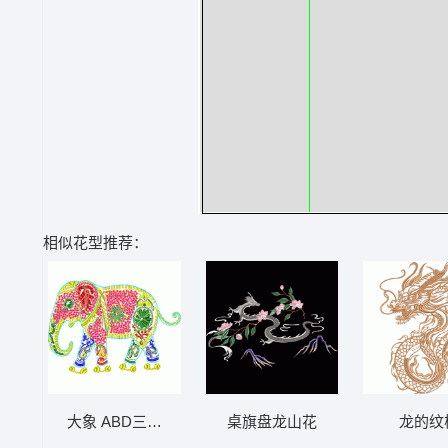
相似花型推荐：
大象 ABD三亮片 大豪格式
桌旗盘龙山花
龙的纹