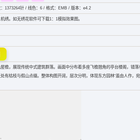
：1373264针 / 线色：6 / 格式：EMB / 版本：e4.2
机绣。如无绣花软件可下载1：1模拟效果图。
图
色屋檐，展现传统中式建筑群落。画面中分布着多座飞檐翘角的亭台楼阁，错落
处有枯枝与假山点缀。整体构图开阔，层次分明，体现东方园林“虽由人作，宛