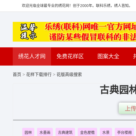
欢迎光临全球最专业的绣花网！创于2000年。联科乐绣，绣人皆知。
绣花人才网
免费花样区
图案大全
首页
>
花样下载排行
>
花版高级搜索
古典园
上传
园林
水墨画
古典建筑
金色屋檐
水景
亭台楼阁