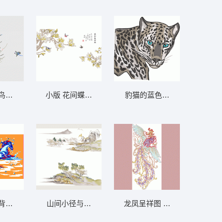
鸟儿 花鸟墙布 背景墙 本网有同款
豹猫的蓝色眼睛 豹
小版 花间蝶舞，春意盎然 精品玉兰墙布 背景
背景中跳跃 马墙布 背景墙
山间小径与瀑布 山水画墙布 背景墙
龙凤呈祥图 凤凰