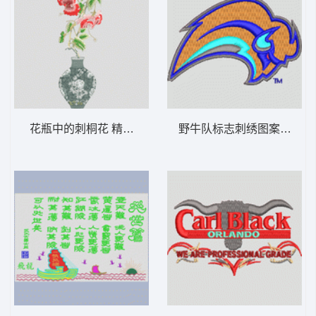
花瓶中的刺桐花 精品花瓶-牡丹花
野牛队标志刺绣图案 鸟标