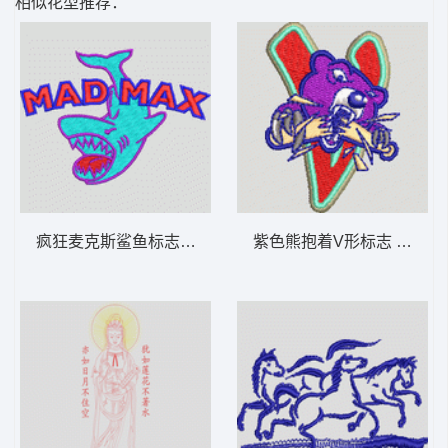
相似花型推荐：
疯狂麦克斯鲨鱼标志 鲨鱼卡通
紫色熊抱着V形标志 熊卡通