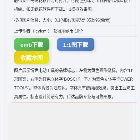
版带文件需绣花软件方可打开，可配色打印导出各种格式或直接上
机绣。如无绣花软件可下载1：1模拟效果图。
模拟图片信息：大小：0.1(MB) /图宽*高:353x96(像素)
上传作者（ cylcm ） 获得乐绣币:10个
emb下载
1:1图下载
收藏本图
图片展示博世电动工具的品牌标志，左侧为黄色圆形徽标，内含“H”
形图案；右侧为红色立体字“BOSCH”，下方为蓝色立体字“POWER
TOOLS”。整体背景为浅灰色，字体具有缝纫线效果，突出工业与工
具属性。标志设计简洁有力，传达品牌专业与可靠形象。