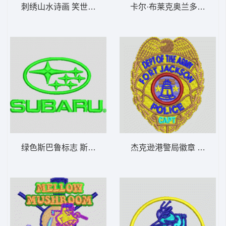
刺绣山水诗画 笑世篇-字画精品
卡尔·布莱克奥兰多专业级
绿色斯巴鲁标志 斯巴鲁subarul车标
杰克逊港警局徽章 警察徽