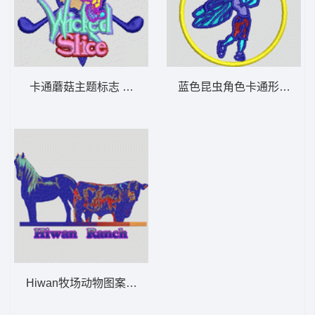
卡通蘑菇主题标志 曲棍球标
蓝色昆虫角色卡通形象 蜜
Hiwan牧场动物图案 牛马卡通