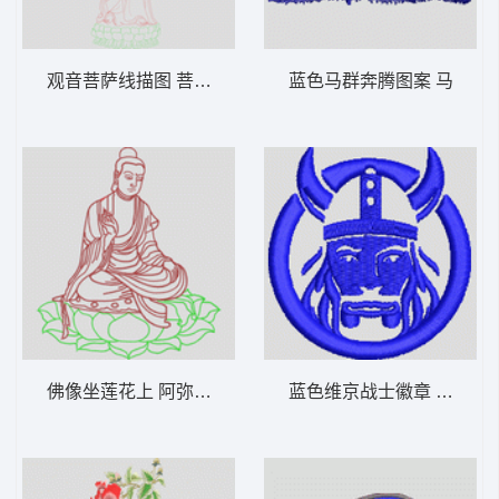
观音菩萨线描图 菩萨-精品-佛
蓝色马群奔腾图案 马
佛像坐莲花上 阿弥陀佛-如来-精品
蓝色维京战士徽章 武士标