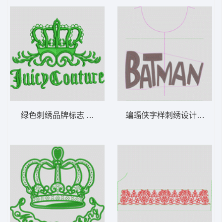
绿色刺绣品牌标志 皇冠山寨
蝙蝠侠字样刺绣设计图 亮片 字