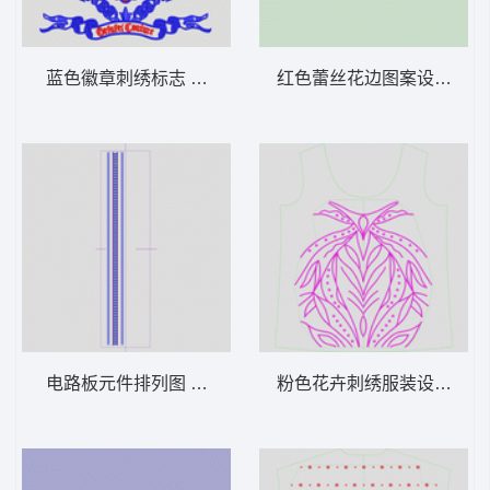
蓝色徽章刺绣标志 徽章
红色蕾丝花边图案设计图 
电路板元件排列图 亮片 珠片条锁链
粉色花卉刺绣服装设计图 