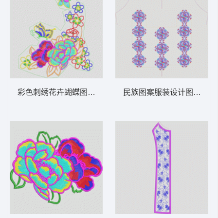
彩色刺绣花卉蝴蝶图案 花经典
民族图案服装设计图 十字