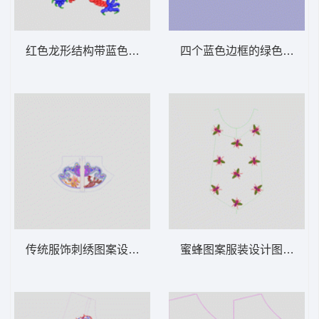
红色龙形结构带蓝色触手 龙
四个蓝色边框的绿色网格图案
传统服饰刺绣图案设计图 龙凤吉祥民族
蜜蜂图案服装设计图 苍蝇