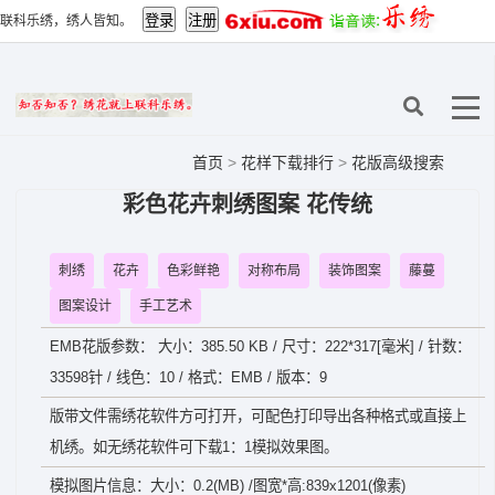
联科乐绣，绣人皆知。
首页
>
花样下载排行
>
花版高级搜索
彩色花卉刺绣图案 花传统
刺绣
花卉
色彩鲜艳
对称布局
装饰图案
藤蔓
图案设计
手工艺术
EMB花版参数： 大小：385.50 KB / 尺寸：222*317[毫米] / 针数：
33598针 / 线色：10 / 格式：EMB / 版本：9
版带文件需绣花软件方可打开，可配色打印导出各种格式或直接上
机绣。如无绣花软件可下载1：1模拟效果图。
模拟图片信息：大小：0.2(MB) /图宽*高:839x1201(像素)