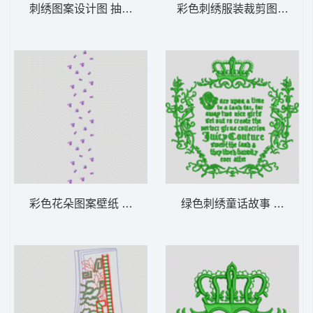
刺绣图案设计图 抽象条
彩色刺绣服装裁剪图 十字
彩色花朵图案壁纸 匹绣小花
绿色刺绣童话故事 字母抽