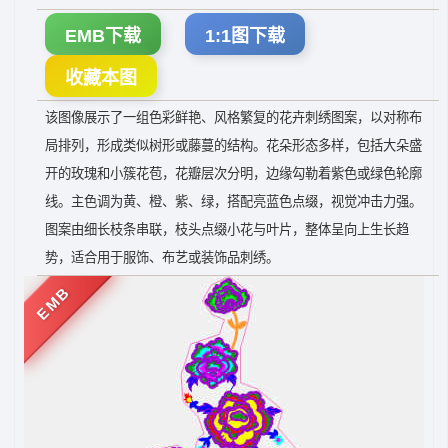
EMB下载
1:1图下载
收藏本图
该图像展示了一组色彩鲜艳、风格繁复的花卉刺绣图案，以对称布
局排列，形成类似树形或藤蔓的结构。花朵形态多样，包括大朵盛
开的玫瑰和小簇花苞，花瓣层次分明，边缘勾勒着紫色或绿色轮廓
线。主色调为黄、橙、紫、绿，搭配亮蓝色点缀，视觉冲击力强。
图案由细长枝条串联，枝头点缀小花与叶片，整体呈向上生长趋
势，适合用于服饰、布艺或装饰品刺绣。
EMB