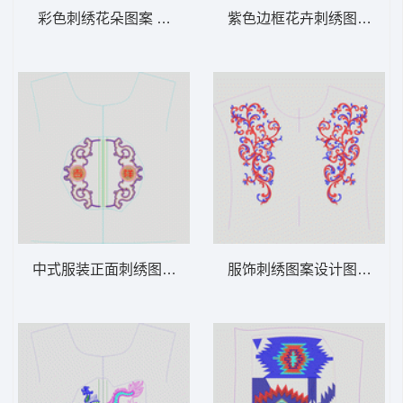
彩色刺绣花朵图案 花经典
紫色边框花卉刺绣图案 花
中式服装正面刺绣图案 民族
服饰刺绣图案设计图 抽象