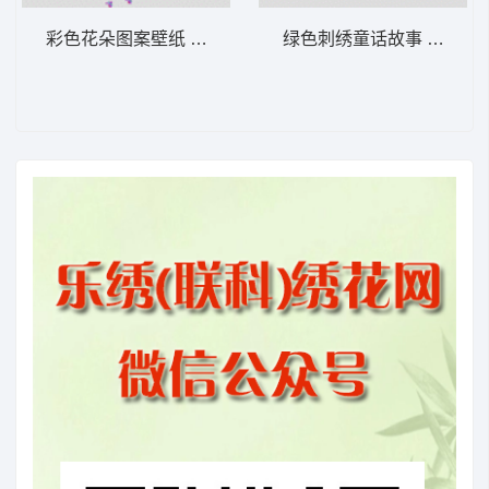
彩色花朵图案壁纸 匹绣小花
绿色刺绣童话故事 字母抽