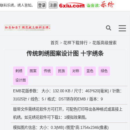
联科乐绣，绣人皆知。
首页
>
花样下载排行
>
花版高级搜索
传统刺绣图案设计图 十字绣条
刺绣
图案
传统
民族
对称
蓝色
绿色
设计图
EMB花版参数： 大小：132.00 KB / 尺寸：463*620[毫米] / 针数：
31025针 / 线色：5 / 格式：DST转存的EMB / 版本：9
版带文件需绣花软件方可打开，可配色打印导出各种格式或直接上
机绣。如无绣花软件可下载1：1模拟效果图。
模拟图片信息：大小：0.3(MB) /图宽*高:1754x2346(像素)