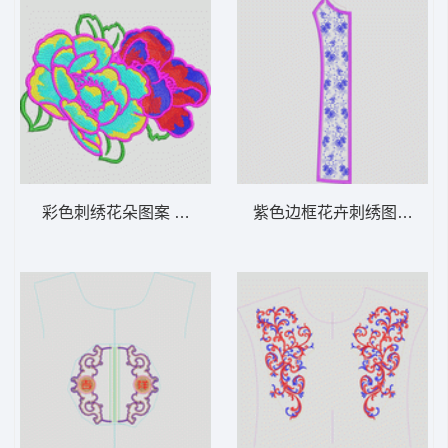
彩色刺绣花朵图案 花经典
紫色边框花卉刺绣图案 花