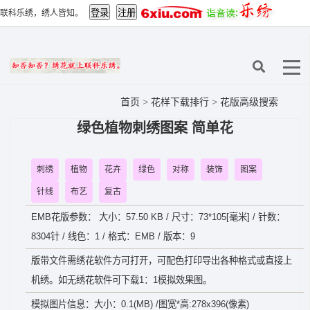
联科乐绣，绣人皆知。
首页
>
花样下载排行
>
花版高级搜索
绿色植物刺绣图案 简单花
刺绣
植物
花卉
绿色
对称
装饰
图案
针线
布艺
复古
EMB花版参数： 大小：57.50 KB / 尺寸：73*105[毫米] / 针数：
8304针 / 线色：1 / 格式：EMB / 版本：9
版带文件需绣花软件方可打开，可配色打印导出各种格式或直接上
机绣。如无绣花软件可下载1：1模拟效果图。
模拟图片信息：大小：0.1(MB) /图宽*高:278x396(像素)