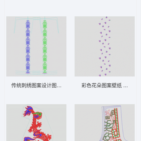
传统刺绣图案设计图 十字绣条
彩色花朵图案壁纸 匹绣小