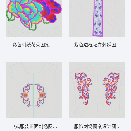
彩色刺绣花朵图案 花经典
紫色边框花卉刺绣图案 花
中式服装正面刺绣图案 民族
服饰刺绣图案设计图 抽象