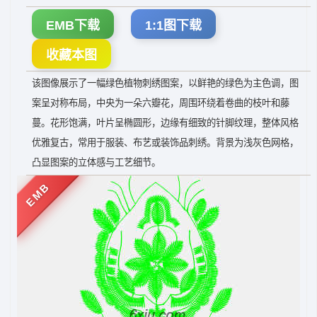
EMB下载
1:1图下载
收藏本图
该图像展示了一幅绿色植物刺绣图案，以鲜艳的绿色为主色调，图
案呈对称布局，中央为一朵六瓣花，周围环绕着卷曲的枝叶和藤
蔓。花形饱满，叶片呈椭圆形，边缘有细致的针脚纹理，整体风格
优雅复古，常用于服装、布艺或装饰品刺绣。背景为浅灰色网格，
凸显图案的立体感与工艺细节。
EMB