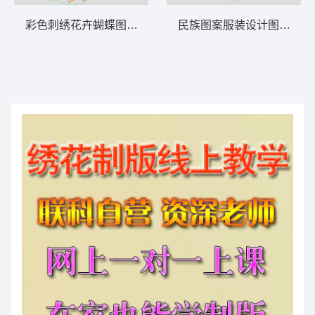
彩色刺绣花卉蝴蝶图案 花经典
民族图案服装设计图 十字