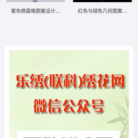
紫色棋盘格图案设计 窗帘版带
红色与绿色几何图案序列 