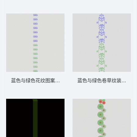
蓝色与绿色花纹图案序列 窗帘版带
蓝色与绿色卷草纹装饰图案