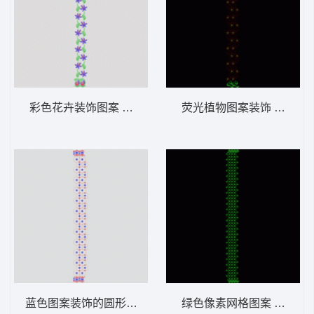
彩色花卉装饰图案 窗帘版带
荧光植物图案装饰 窗帘版
蓝色图案装饰的圆形排列图 窗帘版带
绿色像素网格图案 窗帘版