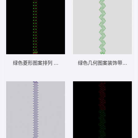
绿色菱形图案排列 窗帘版带
绿色几何图案装饰带 窗帘