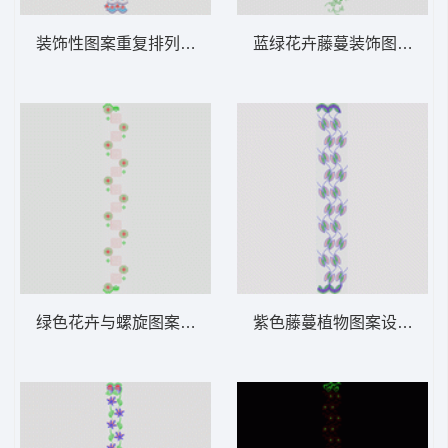
装饰性图案重复排列 窗帘版带
蓝绿花卉藤蔓装饰图案 窗
绿色花卉与螺旋图案装饰纹样 窗帘版带
紫色藤蔓植物图案设计 窗