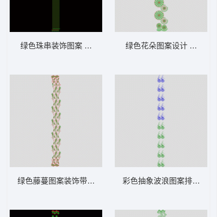
绿色珠串装饰图案 窗帘版带
绿色花朵图案设计 窗帘版
绿色藤蔓图案装饰带 窗帘版带
彩色抽象波浪图案排列 窗