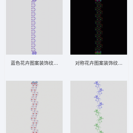
蓝色花卉图案装饰纹样 窗帘版带
对称花卉图案装饰纹样 窗