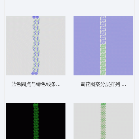
蓝色圆点与绿色线条交织图案 窗帘版带
雪花图案分层排列 窗帘版