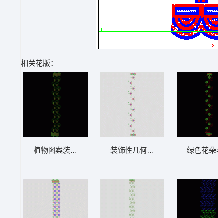
相关花版：
植物图案装饰设计 窗帘
装饰性几何图案排列 窗帘
绿色花朵