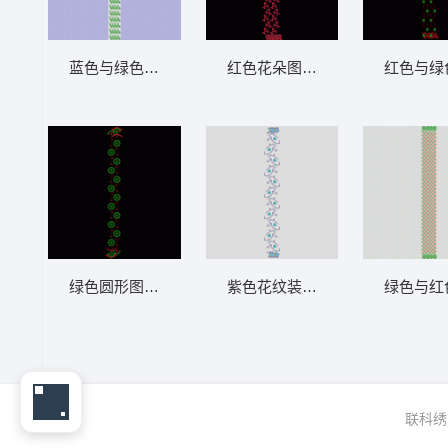
蓝色与绿色蕾丝图案排列 窗帘
红色花朵图案垂直排列 窗帘
红色与绿
绿色圆形图案装饰纹样 窗帘
紫色花纹装饰图案 窗帘
绿色与红
联科绣花