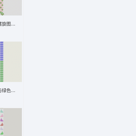
帘
螺旋图案装饰布艺设计 窗帘
与绿色鳞片图案排列 窗帘