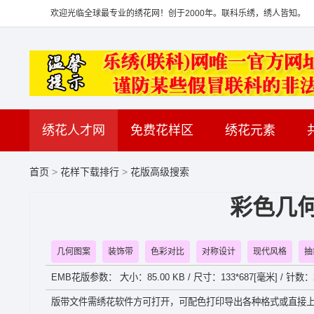
欢迎光临全球最专业的绣花网！创于2000年。联科乐绣，绣人皆知。
绣花人才网
免费花样区
绣花元素
首页
>
花样下载排行
>
花版高级搜索
彩色几
几何图案
装饰带
色彩对比
对称设计
现代风格
抽
EMB花版参数： 大小：85.00 KB / 尺寸：133*687[毫米] / 针数
版带文件需绣花软件方可打开，可配色打印导出各种格式或直接上