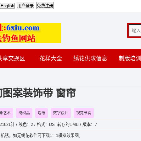
共享交换区
花样大全
绣花供求信息
制版培
何图案装饰带 窗帘
象艺术
纺织品
墙纸
数字设计
视觉节奏
：21821针 / 线色：2 / 格式：DST转存的EMB / 版本：7
机绣。如无绣花软件可下载1：1模拟效果图。