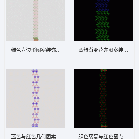
绿色六边形图案装饰带 窗帘
蓝绿渐变花卉图案装饰 窗
蓝色与红色几何图案排列 窗帘
绿色藤蔓与红色圆点装饰图