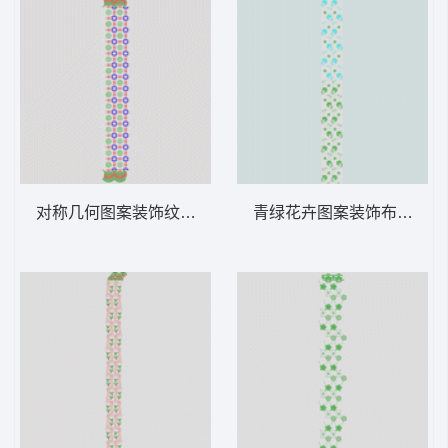
对称几何图案装饰纹样 窗帘
青绿花卉图案装饰布 窗帘