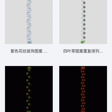
紫色花纹装饰图案 窗帘
四叶草图案重复排列 窗帘