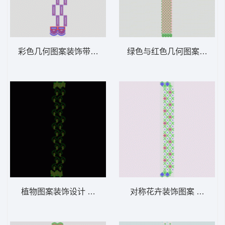
彩色几何图案装饰带 窗帘
绿色与红色几何图案布料 
植物图案装饰设计 窗帘
对称花卉装饰图案 窗帘