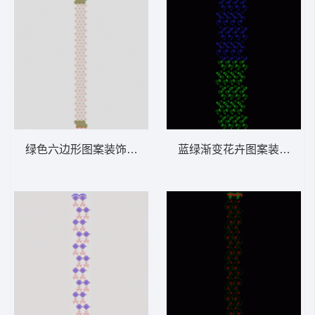
绿色六边形图案装饰带 窗帘
蓝绿渐变花卉图案装饰 窗