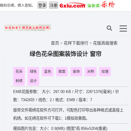
联科乐绣，绣人皆知。
首页
>
花样下载排行
>
花版高级搜索
绿色花朵图案装饰设计 窗帘
花朵
绿色
蓝色
图案
装饰
对称
纹理
刺绣
设计
EMB花版参数： 大小：297.00 KB / 尺寸：226*1376[毫米] / 针
数：73426针 / 线色：2 / 格式：EMB / 版本：7
版带文件需绣花软件方可打开，可配色打印导出各种格式或直接上
机绣。如无绣花软件可下载1：1模拟效果图。
模拟图片信息：大小：0.9(MB) /图宽*高:856x5204(像素)