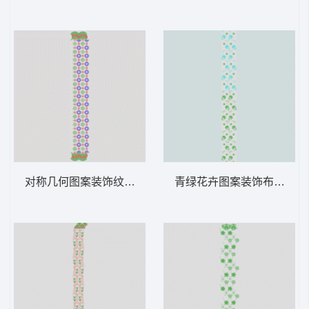
对称几何图案装饰纹样 窗帘
青绿花卉图案装饰布 窗帘