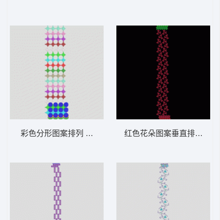
彩色分形图案排列 窗帘
红色花朵图案垂直排列 窗