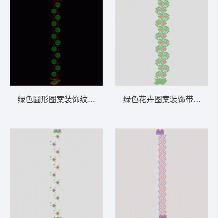
绿色圆形图案装饰纹样 窗帘
绿色花卉图案装饰带 窗帘