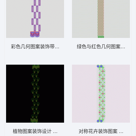
彩色几何图案装饰带 窗帘
绿色与红色几何图案布料 
植物图案装饰设计 窗帘
对称花卉装饰图案 窗帘