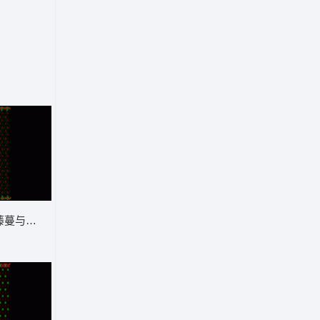
藤蔓与红色圆点装饰图案 窗帘