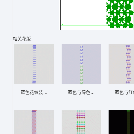
相关花版：
蓝色花纹装饰图案 窗帘
蓝色与绿色蕾丝图案重复排列 窗
蓝色与红