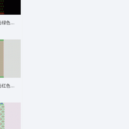
与绿色花纹装饰图案 窗帘
与红色几何图案布料 窗帘