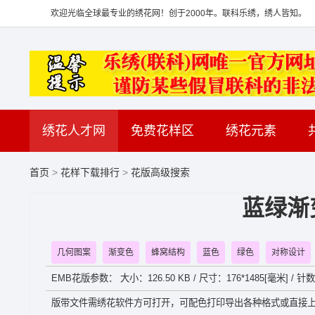
欢迎光临全球最专业的绣花网！创于2000年。联科乐绣，绣人皆知。
绣花人才网
免费花样区
绣花元素
首页
>
花样下载排行
>
花版高级搜索
蓝绿渐
几何图案
渐变色
蜂窝结构
蓝色
绿色
对称设计
EMB花版参数： 大小：126.50 KB / 尺寸：176*1485[毫米] / 针
版带文件需绣花软件方可打开，可配色打印导出各种格式或直接上