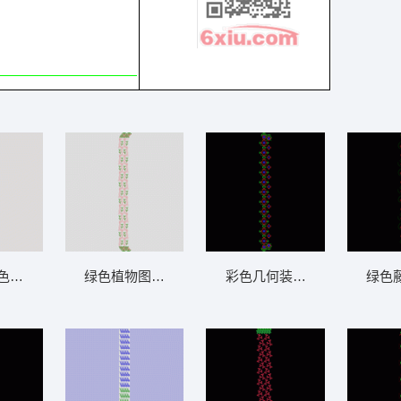
帘
色几何图案排列 窗帘
绿色植物图案刺绣设计 窗帘
彩色几何装饰图案 窗帘
绿色