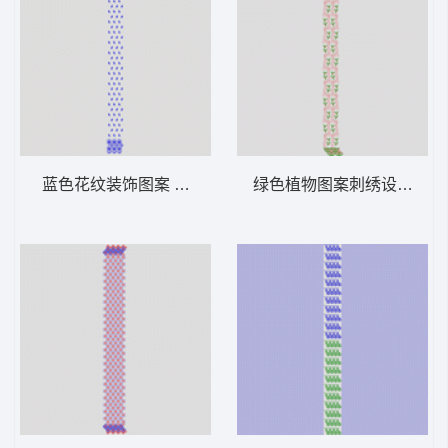
蓝色花纹装饰图案 窗帘
绿色植物图案刺绣设计 窗