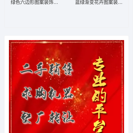
绿色六边形图案装饰带 窗帘
蓝绿渐变花卉图案装饰 窗