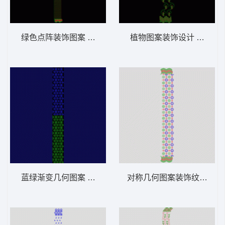
绿色点阵装饰图案 窗帘
植物图案装饰设计 窗帘
蓝绿渐变几何图案 窗帘
对称几何图案装饰纹样 窗