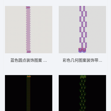
蓝色圆点装饰图案 窗帘
彩色几何图案装饰带 窗帘