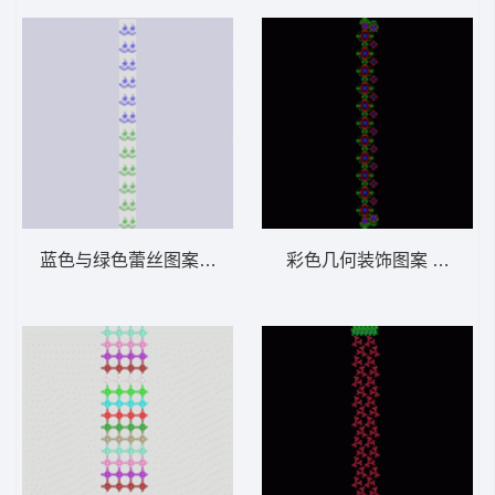
蓝色与绿色蕾丝图案重复排列 窗帘
彩色几何装饰图案 窗帘