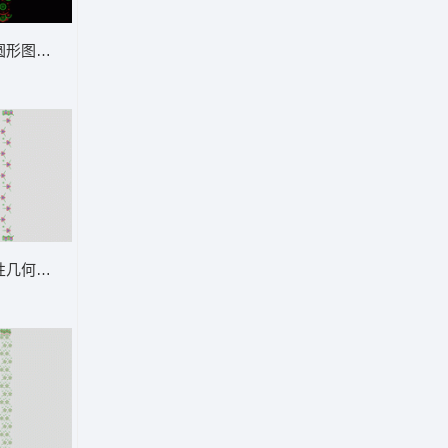
圆形图案装饰纹样 窗帘
性几何图案排列 窗帘