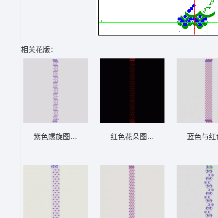
相关花版：
紫色螺旋图案装饰纹样 窗帘
红色花朵图案装饰条纹 窗帘
蓝色与红