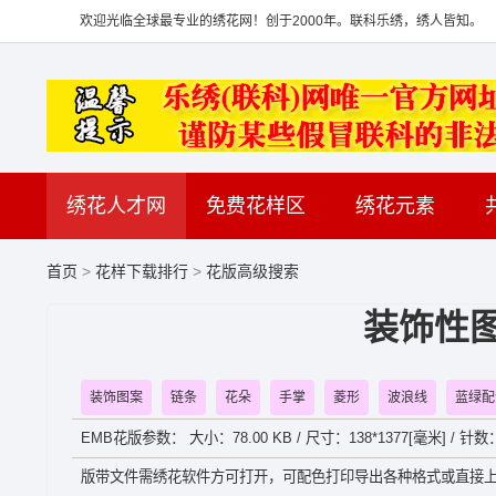
欢迎光临全球最专业的绣花网！创于2000年。联科乐绣，绣人皆知。
绣花人才网
免费花样区
绣花元素
首页
>
花样下载排行
>
花版高级搜索
装饰性
装饰图案
链条
花朵
手掌
菱形
波浪线
蓝绿配
EMB花版参数： 大小：78.00 KB / 尺寸：138*1377[毫米] / 针
版带文件需绣花软件方可打开，可配色打印导出各种格式或直接上