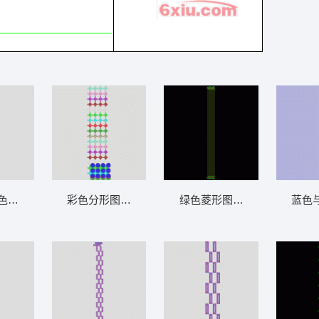
色几何图案装饰 窗帘
彩色分形图案排列 窗帘
绿色菱形图案装饰带 窗帘
蓝色