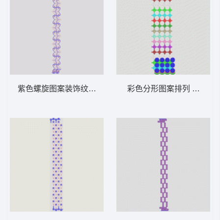
紫色螺旋图案装饰纹样 窗帘
彩色分形图案排列 窗帘