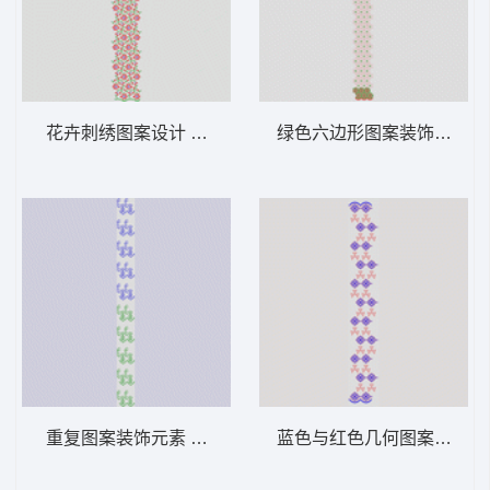
花卉刺绣图案设计 窗帘
绿色六边形图案装饰带 窗
重复图案装饰元素 窗帘
蓝色与红色几何图案排列 