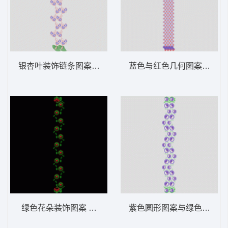
银杏叶装饰链条图案 窗帘
蓝色与红色几何图案装饰 
绿色花朵装饰图案 窗帘
紫色圆形图案与绿色叶子装