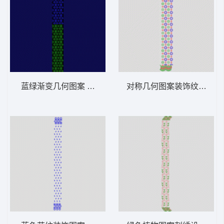
蓝绿渐变几何图案 窗帘
对称几何图案装饰纹样 窗