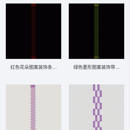
红色花朵图案装饰条纹 窗帘
绿色菱形图案装饰带 窗帘