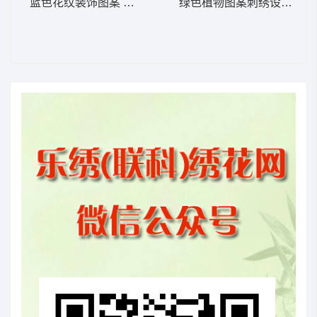
蓝色花纹装饰图案 窗帘
绿色植物图案刺绣设计 窗