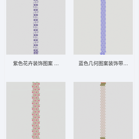
紫色花卉装饰图案 窗帘
蓝色几何图案装饰带 窗帘