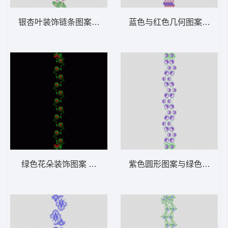
银杏叶装饰链条图案 窗帘
蓝色与红色几何图案装饰 
绿色花朵装饰图案 窗帘
紫色圆形图案与绿色叶子装