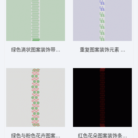
绿色滴状图案装饰带 窗帘
重复图案装饰元素 窗帘
绿色与粉色花卉图案装饰带 窗帘
红色花朵图案装饰条纹 窗