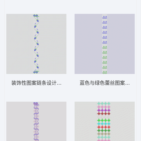
装饰性图案链条设计 窗帘
蓝色与绿色蕾丝图案重复排