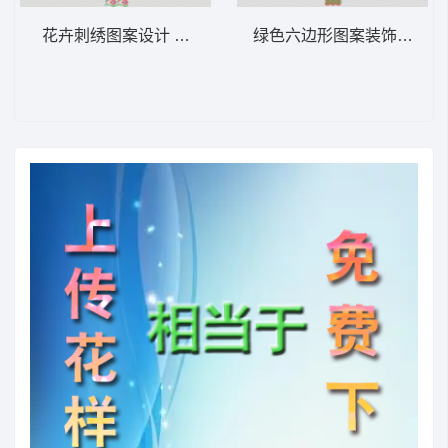
花卉刺绣图案设计 窗帘
绿色六边形图案装饰带 窗