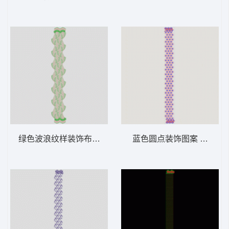
绿色波浪纹样装饰布料 窗帘
蓝色圆点装饰图案 窗帘