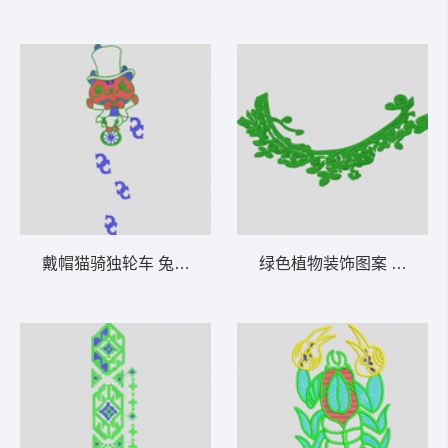
戴帽猫骑独轮车 兔子骑车卡通
绿色植物装饰图案 它它米