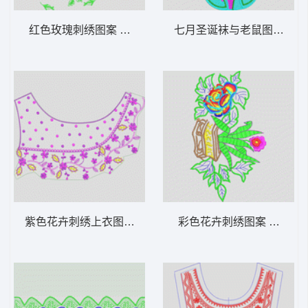
红色玫瑰刺绣图案 玫瑰花
七月圣诞袜与老鼠图案 兔
紫色花卉刺绣上衣图案 经典小花条点胸
彩色花卉刺绣图案 传统花