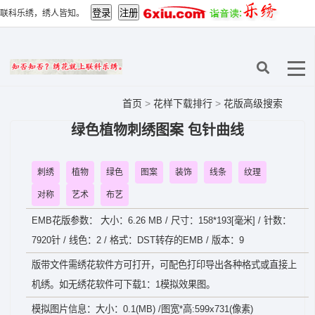
联科乐绣，绣人皆知。
首页
>
花样下载排行
>
花版高级搜索
绿色植物刺绣图案 包针曲线
刺绣
植物
绿色
图案
装饰
线条
纹理
对称
艺术
布艺
EMB花版参数： 大小：6.26 MB / 尺寸：158*193[毫米] / 针数：
7920针 / 线色：2 / 格式：DST转存的EMB / 版本：9
版带文件需绣花软件方可打开，可配色打印导出各种格式或直接上
机绣。如无绣花软件可下载1：1模拟效果图。
模拟图片信息：大小：0.1(MB) /图宽*高:599x731(像素)