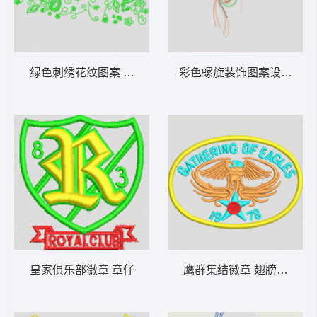
绿色刺绣花纹图案 抽象腰果锁针花衣角
彩色螺旋装饰图案设计图 亮
皇家俱乐部徽章 章仔
鹰群集结徽章 翅膀章仔