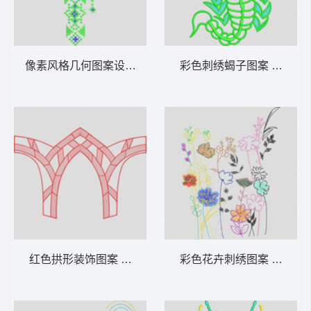
像素风格几何图案设计图 十字绣条
彩色刺绣蝎子图案 蝎子昆
红色拱形装饰图案 拱门
彩色花卉刺绣图案 单针花