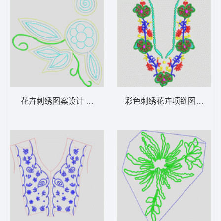
花卉刺绣图案设计 单针简单花贴布
彩色刺绣花卉项链图案 经