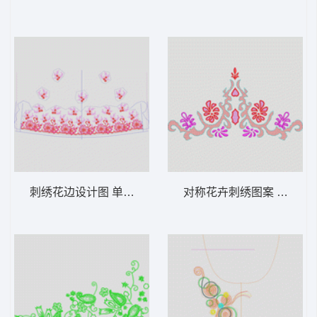
刺绣花边设计图 单针叶花裙
对称花卉刺绣图案 网格包