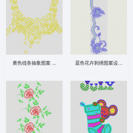
黄色线条抽象图案 抽象曲线领包针
蓝色花卉刺绣图案设计 抽