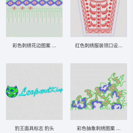
彩色刺绣花边图案 抽象边条点圆
红色刺绣服装领口设计图 
豹王面具标志 豹头
彩色抽象刺绣图案 网格包