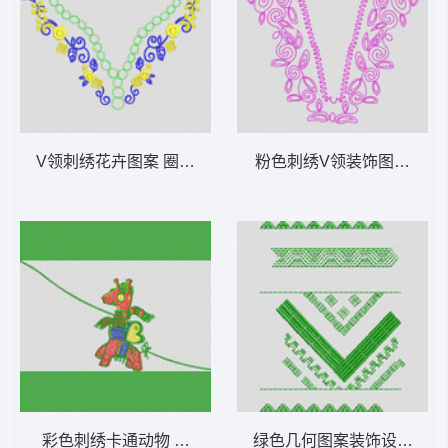
V领刺绣花卉图案 圈圈领
粉色刺绣V领装饰图案 简
彩色刺绣卡通动物 长颈鹿
绿色几何图案装饰设计 抽