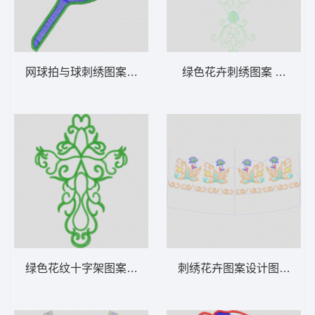
网球拍与球刺绣图案 网球
绿色花卉刺绣图案 抽象单
绿色花纹十字架图案 锁针抽象对称曲线
刺绣花卉图案设计图 花条