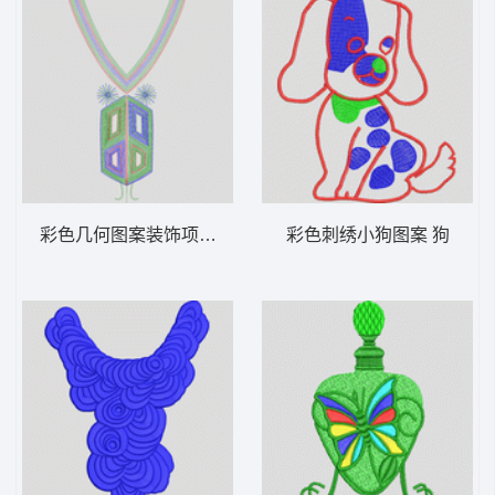
彩色几何图案装饰项链 单针仿立体效果
彩色刺绣小狗图案 狗