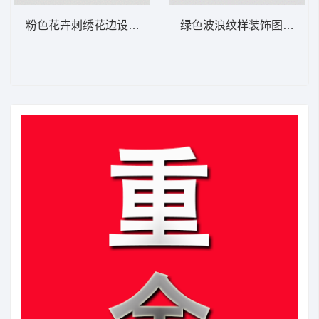
粉色花卉刺绣花边设计图 简单花条
绿色波浪纹样装饰图案 波