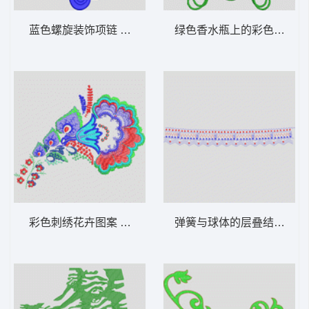
蓝色螺旋装饰项链 褶状包针领
绿色香水瓶上的彩色蝴蝶刺
彩色刺绣花卉图案 经典花
弹簧与球体的层叠结构 圆