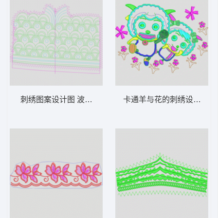
刺绣图案设计图 波浪单针
卡通羊与花的刺绣设计 喜