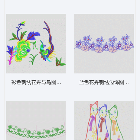
彩色刺绣花卉与鸟图案 传统鸟凤凰牡丹花
蓝色花卉刺绣边饰图案 花