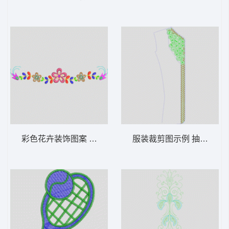
彩色花卉装饰图案 童小花
服装裁剪图示例 抽象包针