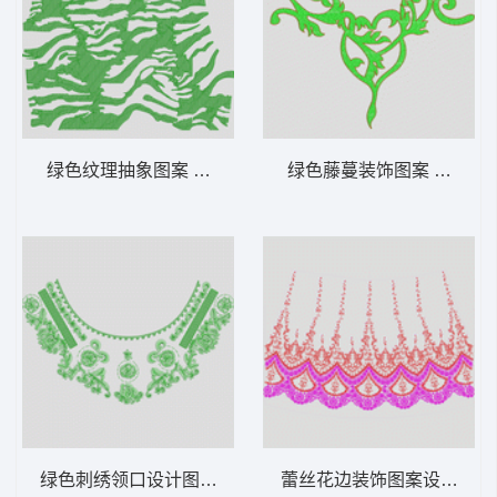
绿色纹理抽象图案 河流样它它米
绿色藤蔓装饰图案 抽象它
绿色刺绣领口设计图 简单领
蕾丝花边装饰图案设计图 