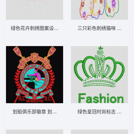
绿色花卉刺绣图案设计 简单花条裙
三只彩色刺绣猫咪 猫女士
划船俱乐部徽章 划船章仔
绿色皇冠时尚标志 皇冠