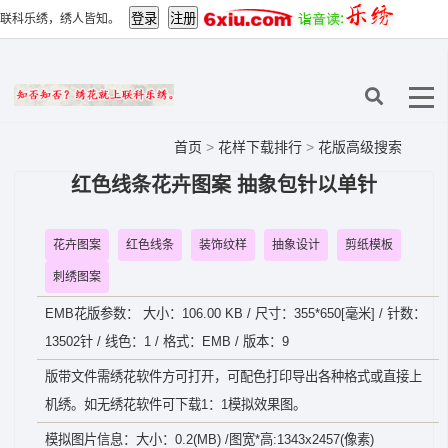
联科乐绣，绣人皆知。
首页
>
花样下载排行
>
花版高级搜索
红色线条花卉图案 抽象包针以单针
花卉图案
红色线条
装饰纹样
抽象设计
剪纸模板
刺绣图案
EMB花版参数： 大小：106.00 KB / 尺寸：355*650[毫米] / 针数：
13502针 / 线色：1 / 格式：EMB / 版本：9
版带文件需绣花软件方可打开，可配色打印导出各种格式或直接上
机绣。如无绣花软件可下载1：1模拟效果图。
模拟图片信息：大小：0.2(MB) /图宽*高:1343x2457(像素)