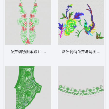
花卉刺绣图案设计 简单对称花领
彩色刺绣花卉与鸟图案 传