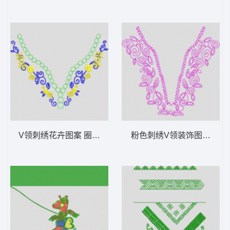
V领刺绣花卉图案 圈圈领
粉色刺绣V领装饰图案 简