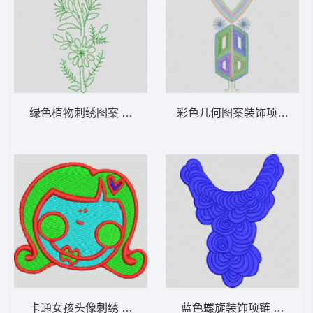
绿色植物刺绣图案 单针小花
彩色几何图案装饰项链 单
卡通女孩头像刺绣 眼镜女
蓝色螺旋装饰项链 褶状包