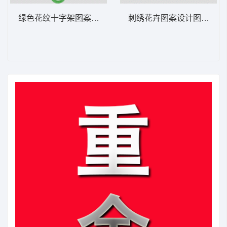
绿色花纹十字架图案 锁针抽象对称曲线
刺绣花卉图案设计图 花条