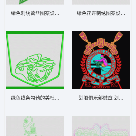
绿色刺绣蕾丝图案设计 仿水溶肩
绿色花卉刺绣图案设计 简
绿色线条勾勒的美杜莎头像 真维斯
划船俱乐部徽章 划船章仔