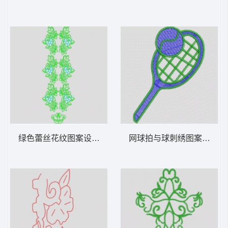
绿色蕾丝花纹图案设计 仿水溶花朵
网球拍与球刺绣图案 网球