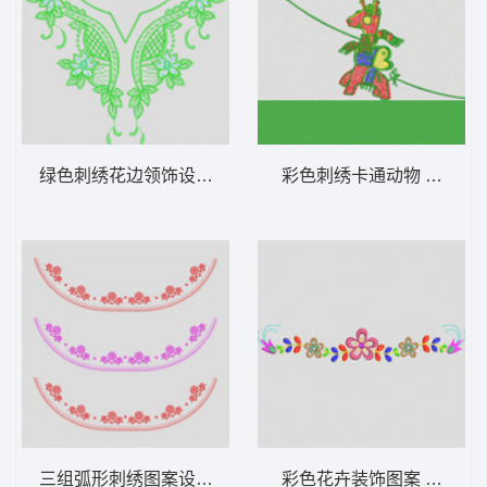
绿色刺绣花边领饰设计 简单领
彩色刺绣卡通动物 长颈鹿
三组弧形刺绣图案设计 简单领
彩色花卉装饰图案 童小花