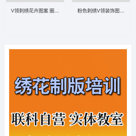
V领刺绣花卉图案 圈圈领
粉色刺绣V领装饰图案 简