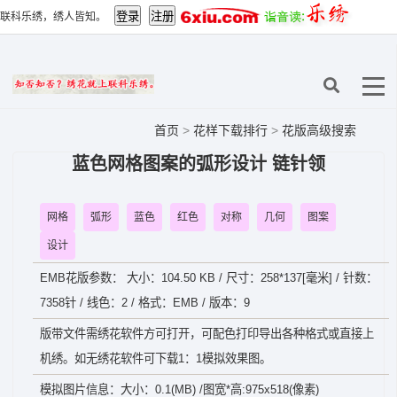
联科乐绣，绣人皆知。
首页
>
花样下载排行
>
花版高级搜索
蓝色网格图案的弧形设计 链针领
网格
弧形
蓝色
红色
对称
几何
图案
设计
EMB花版参数： 大小：104.50 KB / 尺寸：258*137[毫米] / 针数：
7358针 / 线色：2 / 格式：EMB / 版本：9
版带文件需绣花软件方可打开，可配色打印导出各种格式或直接上
机绣。如无绣花软件可下载1：1模拟效果图。
模拟图片信息：大小：0.1(MB) /图宽*高:975x518(像素)