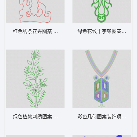
红色线条花卉图案 抽象包针以单针
绿色花纹十字架图案 锁针
绿色植物刺绣图案 单针小花
彩色几何图案装饰项链 单