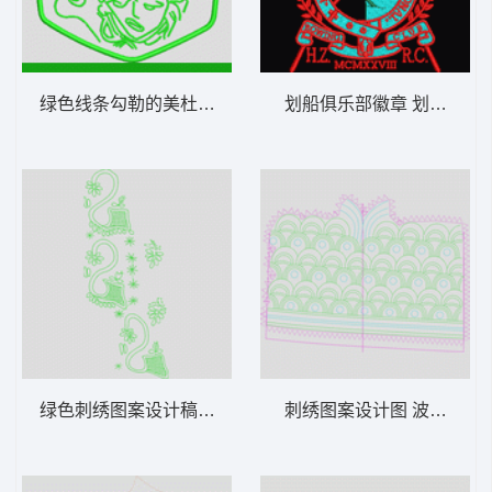
绿色线条勾勒的美杜莎头像 真维斯
划船俱乐部徽章 划船章仔
绿色刺绣图案设计稿 网格单针鹅状
刺绣图案设计图 波浪单针