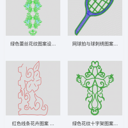
绿色蕾丝花纹图案设计 仿水溶花朵
网球拍与球刺绣图案 网球
红色线条花卉图案 抽象包针以单针
绿色花纹十字架图案 锁针