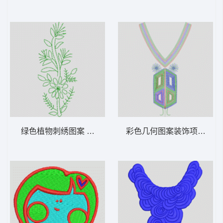
绿色植物刺绣图案 单针小花
彩色几何图案装饰项链 单