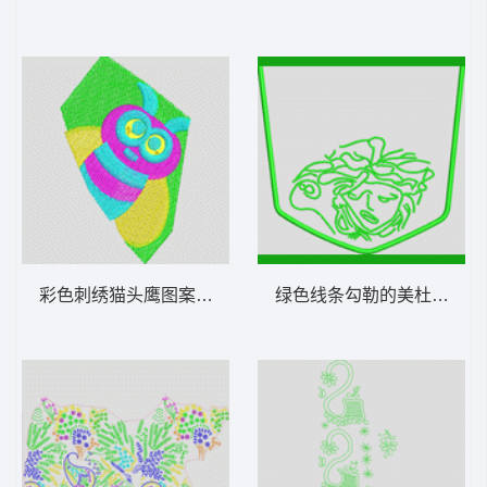
彩色刺绣猫头鹰图案 蜜蜂
绿色线条勾勒的美杜莎头像