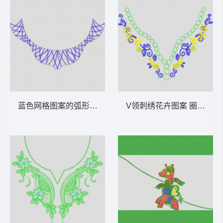
蓝色网格图案的弧形设计 链针领
V领刺绣花卉图案 圈圈领