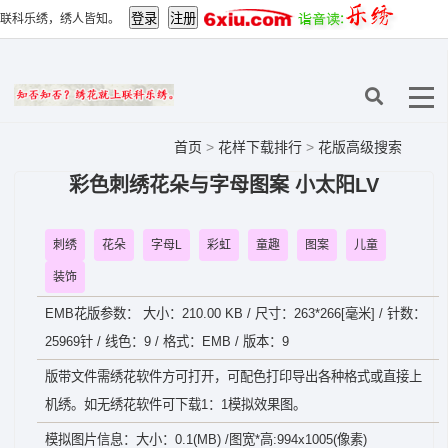
联科乐绣，绣人皆知。
首页
>
花样下载排行
>
花版高级搜索
彩色刺绣花朵与字母图案 小太阳LV
刺绣
花朵
字母L
彩虹
童趣
图案
儿童
装饰
EMB花版参数： 大小：210.00 KB / 尺寸：263*266[毫米] / 针数：
25969针 / 线色：9 / 格式：EMB / 版本：9
版带文件需绣花软件方可打开，可配色打印导出各种格式或直接上
机绣。如无绣花软件可下载1：1模拟效果图。
模拟图片信息：大小：0.1(MB) /图宽*高:994x1005(像素)