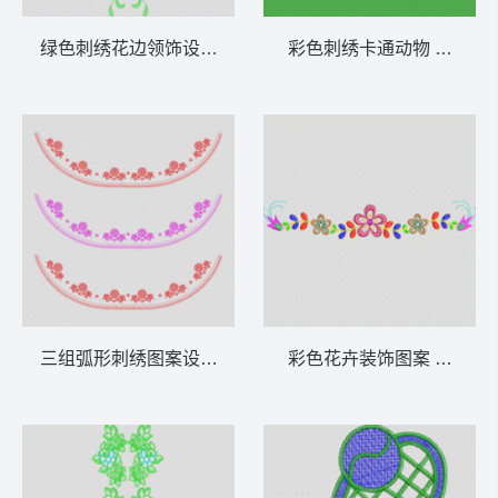
绿色刺绣花边领饰设计 简单领
彩色刺绣卡通动物 长颈鹿
三组弧形刺绣图案设计 简单领
彩色花卉装饰图案 童小花