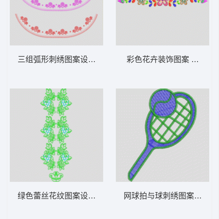
三组弧形刺绣图案设计 简单领
彩色花卉装饰图案 童小花
绿色蕾丝花纹图案设计 仿水溶花朵
网球拍与球刺绣图案 网球