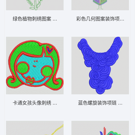
绿色植物刺绣图案 单针小花
彩色几何图案装饰项链 单
卡通女孩头像刺绣 眼镜女
蓝色螺旋装饰项链 褶状包