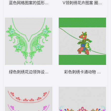
蓝色网格图案的弧形设计 链针领
V领刺绣花卉图案 圈圈领
绿色刺绣花边领饰设计 简单领
彩色刺绣卡通动物 长颈鹿